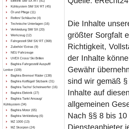
Quelle: eRecht24
Elektrik SM/ SX /RT
(81)
Kühlsystem SM/ SX/ RT
(45)
Öl und Pflege
(11)
Reifen/ Schläuche
(4)
Die Inhalte unser
Technische Unterlagen
(16)
Verkleidung SM/ SX
(20)
größter Sorgfalt er
Werkzeug
(12)
Fahrgestell SM/ SX/ RT
(368)
Richtigkeit, Volls
Zubehör/ Extras
(9)
NEU Fahrzeuge
der Inhalte könne
UVEX Cross/ Ski Brillen
Baghira Fahrgestell/ Auspuff/
Gewähr übernehm
Lenker
(109)
Baghira Bremse/ Räder
(138)
sind wir gemäß §
Baghira Kotflügel/ Sitzbank
(31)
Baghira Tacho/ Scheinwerfer
(16)
Inhalte auf diese
Baghira Elektrik
(27)
Baghira Tank/ Ansaug/
allgemeinen Gese
Kühlsystem
(34)
Baghira Motor
(65)
Nach §§ 8 bis 10
Baghira Verkleidung
(6)
MZ 1000
(13)
Diensteanbieter je
MZ Skorpion
(24)