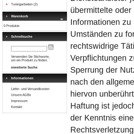
Tuningarbeiten
(2)
übermittelte oder
Warenkorb
Informationen zu
0 Produkte
Umständen zu for
Schnellsuche
rechtswidrige Tät
Verpflichtungen z
Verwenden Sie Stichworte,
um ein Produkt zu finden.
erweiterte Suche
Sperrung der Nut
Informationen
nach den allgeme
Liefer- und Versandkosten
hiervon unberührt
Unsere AGBs
Impressum
Haftung ist jedoc
Kontakt
der Kenntnis eine
Rechtsverletzung