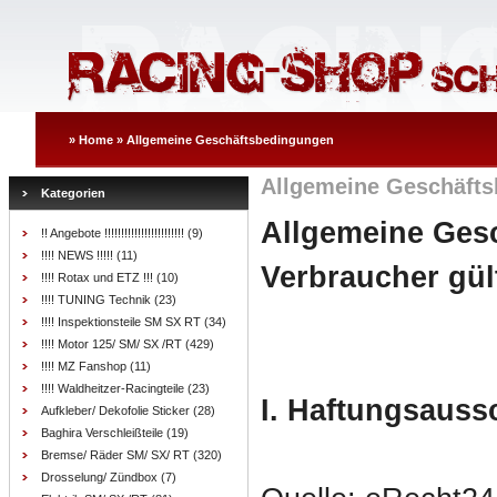
»
Home
»
Allgemeine Geschäftsbedingungen
Allgemeine Geschäft
Kategorien
Allgemeine Ges
!! Angebote !!!!!!!!!!!!!!!!!!!!!!!!
(9)
!!!! NEWS !!!!!
(11)
Verbraucher gül
!!!! Rotax und ETZ !!!
(10)
!!!! TUNING Technik
(23)
!!!! Inspektionsteile SM SX RT
(34)
!!!! Motor 125/ SM/ SX /RT
(429)
!!!! MZ Fanshop
(11)
!!!! Waldheitzer-Racingteile
(23)
I. Haftungsauss
Aufkleber/ Dekofolie Sticker
(28)
Baghira Verschleißteile
(19)
Bremse/ Räder SM/ SX/ RT
(320)
Drosselung/ Zündbox
(7)