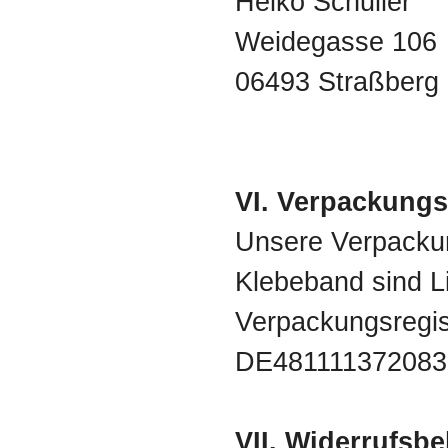
Heiko Schuller
Weidegasse 106
06493 Straßberg
VI. Verpackung
Unsere Verpackun
Klebeband sind Li
Verpackungsregis
DE481111372083
VII. Widerrufsb