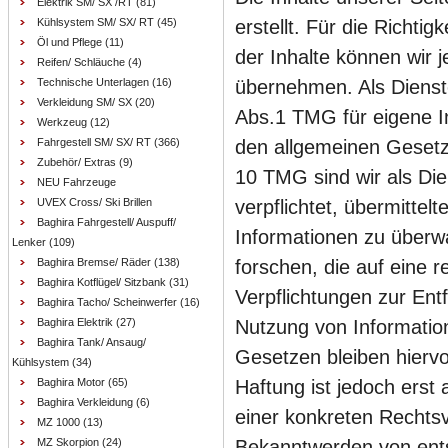
Elektrik SM/ SX /RT
(81)
Kühlsystem SM/ SX/ RT
(45)
erstellt. Für die Richtigk
Öl und Pflege
(11)
der Inhalte können wir
Reifen/ Schläuche
(4)
Technische Unterlagen
(16)
übernehmen. Als Dienst
Verkleidung SM/ SX
(20)
Abs.1 TMG für eigene In
Werkzeug
(12)
Fahrgestell SM/ SX/ RT
(366)
den allgemeinen Gesetze
Zubehör/ Extras
(9)
10 TMG sind wir als Die
NEU Fahrzeuge
UVEX Cross/ Ski Brillen
verpflichtet, übermittel
Baghira Fahrgestell/ Auspuff/
Informationen zu über
Lenker
(109)
Baghira Bremse/ Räder
(138)
forschen, die auf eine r
Baghira Kotflügel/ Sitzbank
(31)
Verpflichtungen zur Ent
Baghira Tacho/ Scheinwerfer
(16)
Baghira Elektrik
(27)
Nutzung von Informatio
Baghira Tank/ Ansaug/
Gesetzen bleiben hiervo
Kühlsystem
(34)
Baghira Motor
(65)
Haftung ist jedoch erst
Baghira Verkleidung
(6)
einer konkreten Rechtsv
MZ 1000
(13)
MZ Skorpion
(24)
Bekanntwerden von ent