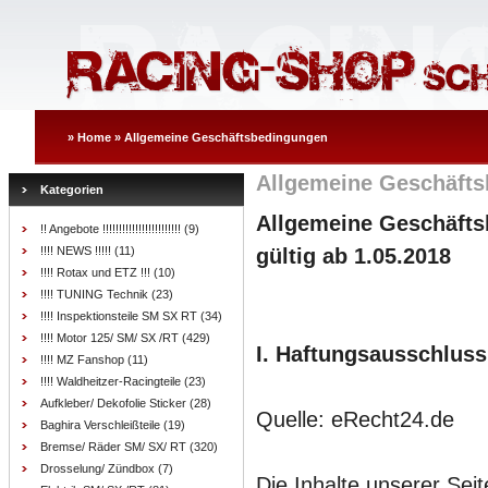
»
Home
»
Allgemeine Geschäftsbedingungen
Allgemeine Geschäft
Kategorien
Allgemeine Geschäfts
!! Angebote !!!!!!!!!!!!!!!!!!!!!!!!
(9)
!!!! NEWS !!!!!
(11)
gültig ab 1.05.2018
!!!! Rotax und ETZ !!!
(10)
!!!! TUNING Technik
(23)
!!!! Inspektionsteile SM SX RT
(34)
!!!! Motor 125/ SM/ SX /RT
(429)
I. Haftungsausschluss
!!!! MZ Fanshop
(11)
!!!! Waldheitzer-Racingteile
(23)
Aufkleber/ Dekofolie Sticker
(28)
Quelle: eRecht24.de
Baghira Verschleißteile
(19)
Bremse/ Räder SM/ SX/ RT
(320)
Drosselung/ Zündbox
(7)
Die Inhalte unserer Sei