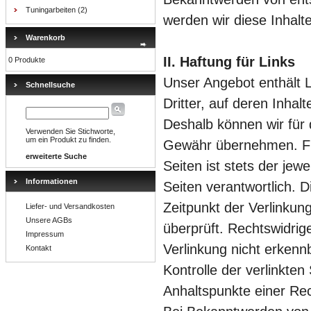
Tuningarbeiten
(2)
werden wir diese Inhal
Warenkorb
II. Haftung für Links
0 Produkte
Unser Angebot enthält 
Schnellsuche
Dritter, auf deren Inhal
Deshalb können wir für 
Verwenden Sie Stichworte,
um ein Produkt zu finden.
Gewähr übernehmen. Für
erweiterte Suche
Seiten ist stets der jewe
Informationen
Seiten verantwortlich. 
Zeitpunkt der Verlinkun
Liefer- und Versandkosten
Unsere AGBs
überprüft. Rechtswidrig
Impressum
Verlinkung nicht erkenn
Kontakt
Kontrolle der verlinkten
Anhaltspunkte einer Rec