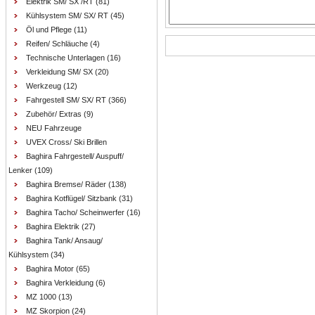
Elektrik SM/ SX /RT
(81)
Kühlsystem SM/ SX/ RT
(45)
Öl und Pflege
(11)
Reifen/ Schläuche
(4)
Technische Unterlagen
(16)
Verkleidung SM/ SX
(20)
Werkzeug
(12)
Fahrgestell SM/ SX/ RT
(366)
Zubehör/ Extras
(9)
NEU Fahrzeuge
UVEX Cross/ Ski Brillen
Baghira Fahrgestell/ Auspuff/
Lenker
(109)
Baghira Bremse/ Räder
(138)
Baghira Kotflügel/ Sitzbank
(31)
Baghira Tacho/ Scheinwerfer
(16)
Baghira Elektrik
(27)
Baghira Tank/ Ansaug/
Kühlsystem
(34)
Baghira Motor
(65)
Baghira Verkleidung
(6)
MZ 1000
(13)
MZ Skorpion
(24)