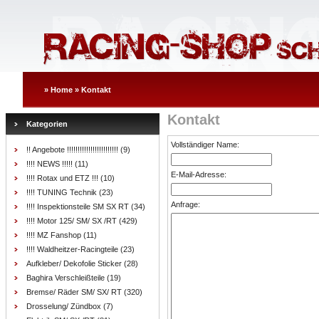
»
Home
»
Kontakt
Kontakt
Kategorien
Vollständiger Name:
!! Angebote !!!!!!!!!!!!!!!!!!!!!!!!
(9)
!!!! NEWS !!!!!
(11)
E-Mail-Adresse:
!!!! Rotax und ETZ !!!
(10)
!!!! TUNING Technik
(23)
Anfrage:
!!!! Inspektionsteile SM SX RT
(34)
!!!! Motor 125/ SM/ SX /RT
(429)
!!!! MZ Fanshop
(11)
!!!! Waldheitzer-Racingteile
(23)
Aufkleber/ Dekofolie Sticker
(28)
Baghira Verschleißteile
(19)
Bremse/ Räder SM/ SX/ RT
(320)
Drosselung/ Zündbox
(7)