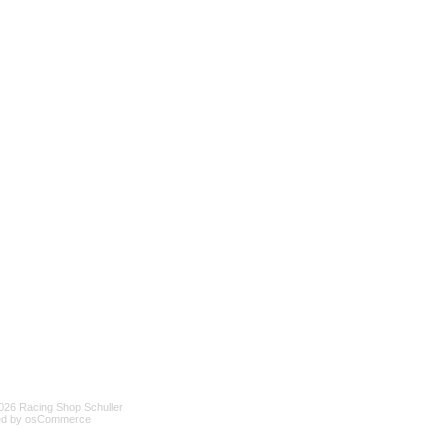
026 Racing Shop Schuller
d by osCommerce