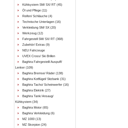
Kühlsystem SM/ SX/ RT
(45)
Öl und Pflege
(11)
Reifen/ Schläuche
(4)
Technische Unterlagen
(16)
Verkleidung SM/ SX
(20)
Werkzeug
(12)
Fahrgestell SM/ SX/ RT
(368)
Zubehör/ Extras
(9)
NEU Fahrzeuge
UVEX Cross/ Ski Brillen
Baghira Fahrgestell/ Auspuff/
Lenker
(109)
Baghira Bremse/ Räder
(138)
Baghira Kotflügel/ Sitzbank
(31)
Baghira Tacho/ Scheinwerfer
(16)
Baghira Elektrik
(27)
Baghira Tank/ Ansaug/
Kühlsystem
(34)
Baghira Motor
(65)
Baghira Verkleidung
(6)
MZ 1000
(13)
MZ Skorpion
(24)