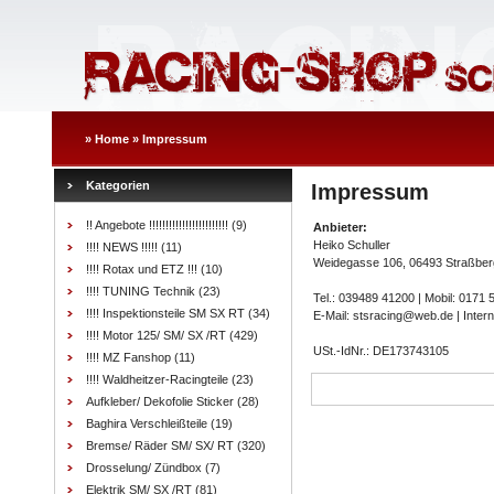
»
Home
»
Impressum
Kategorien
Impressum
!! Angebote !!!!!!!!!!!!!!!!!!!!!!!!
(9)
Anbieter:
Heiko Schuller
!!!! NEWS !!!!!
(11)
Weidegasse 106, 06493 Straßber
!!!! Rotax und ETZ !!!
(10)
!!!! TUNING Technik
(23)
Tel.: 039489 41200 | Mobil: 0171
!!!! Inspektionsteile SM SX RT
(34)
E-Mail: stsracing@web.de | Inter
!!!! Motor 125/ SM/ SX /RT
(429)
USt.-IdNr.: DE173743105
!!!! MZ Fanshop
(11)
!!!! Waldheitzer-Racingteile
(23)
Aufkleber/ Dekofolie Sticker
(28)
Baghira Verschleißteile
(19)
Bremse/ Räder SM/ SX/ RT
(320)
Drosselung/ Zündbox
(7)
Elektrik SM/ SX /RT
(81)