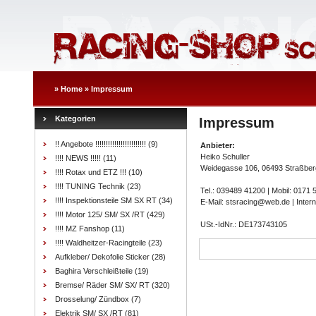
»
Home
»
Impressum
Kategorien
Impressum
!! Angebote !!!!!!!!!!!!!!!!!!!!!!!!
(9)
Anbieter:
Heiko Schuller
!!!! NEWS !!!!!
(11)
Weidegasse 106, 06493 Straßber
!!!! Rotax und ETZ !!!
(10)
!!!! TUNING Technik
(23)
Tel.: 039489 41200 | Mobil: 0171
!!!! Inspektionsteile SM SX RT
(34)
E-Mail: stsracing@web.de | Inter
!!!! Motor 125/ SM/ SX /RT
(429)
USt.-IdNr.: DE173743105
!!!! MZ Fanshop
(11)
!!!! Waldheitzer-Racingteile
(23)
Aufkleber/ Dekofolie Sticker
(28)
Baghira Verschleißteile
(19)
Bremse/ Räder SM/ SX/ RT
(320)
Drosselung/ Zündbox
(7)
Elektrik SM/ SX /RT
(81)