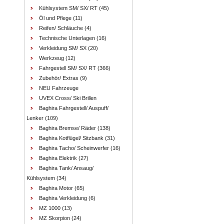
Kühlsystem SM/ SX/ RT
(45)
Öl und Pflege
(11)
Reifen/ Schläuche
(4)
Technische Unterlagen
(16)
Verkleidung SM/ SX
(20)
Werkzeug
(12)
Fahrgestell SM/ SX/ RT
(366)
Zubehör/ Extras
(9)
NEU Fahrzeuge
UVEX Cross/ Ski Brillen
Baghira Fahrgestell/ Auspuff/
Lenker
(109)
Baghira Bremse/ Räder
(138)
Baghira Kotflügel/ Sitzbank
(31)
Baghira Tacho/ Scheinwerfer
(16)
Baghira Elektrik
(27)
Baghira Tank/ Ansaug/
Kühlsystem
(34)
Baghira Motor
(65)
Baghira Verkleidung
(6)
MZ 1000
(13)
MZ Skorpion
(24)