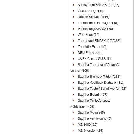
Kühlsystem SM/ SX/ RT
(45)
Öl und Pflege
(11)
Reifen/ Schläuche
(4)
Technische Unterlagen
(16)
Verkleidung SM/ SX
(20)
Werkzeug
(12)
Fahrgestell SM/ SX/ RT
(368)
Zubehör/ Extras
(9)
NEU Fahrzeuge
UVEX Cross/ Ski Brillen
Baghira Fahrgestell/ Auspuff/
Lenker
(109)
Baghira Bremse/ Räder
(138)
Baghira Kotflügel/ Sitzbank
(31)
Baghira Tacho/ Scheinwerfer
(16)
Baghira Elektrik
(27)
Baghira Tank/ Ansaug/
Kühlsystem
(34)
Baghira Motor
(65)
Baghira Verkleidung
(6)
MZ 1000
(13)
MZ Skorpion
(24)