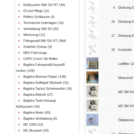
Kühlsystem SM/ SX/ RT
(45)
4
Dichtung De
Öl und Pflege
(11)
Reifen/ Schläuche
(4)
15
Dichtung K
Technische Unterlagen
(16)
Verkleidung SM/ SX
(20)
Werkzeug
(12)
17
Dichtung K
Fahrgestell SM/ SX/ RT
(368)
Zubehör/ Extras
(9)
15
Grobsieb
NEU Fahrzeuge
UVEX Cross/ Ski Brillen
Luftfilter 1
Baghira Fahrgestell/ Auspuff/
Lenker
(109)
Baghira Bremse/ Räder
(138)
Motorenöl
Baghira Kotflügel/ Sitzbank
(31)
Baghira Tacho/ Scheinwerfer
(16)
MZ SM SX R
Baghira Elektrik
(27)
Baghira Tank/ Ansaug/
MZ SM SX 
Kühlsystem
(34)
Baghira Motor
(65)
Baghira Verkleidung
(6)
Ölablasssc
MZ 1000
(13)
MZ Skorpion
(24)