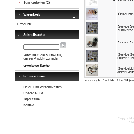
14
Ölablasss
Tuningarbeiten
(2)
Ölfilter mi
Warenkorb
0 Produkte
Service Set
Zündkerze 
Schnellsuche
Service Se
Service Se
Verwenden Sie Stichworte,
Ölfilter Zü
um ein Produkt zu finden.
erweiterte Suche
Servicekit 
ölfilter,Gle
Informationen
angezeigte Produkte:
1
bis
20
(v
Liefer- und Versandkosten
Unsere AGBs
Impressum
Kontakt
Copyright 
Pow