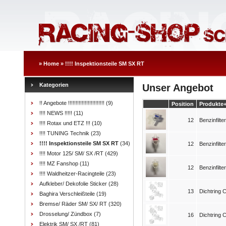
»
Home
»
!!!! Inspektionsteile SM SX RT
Kategorien
Unser Angebot
!! Angebote !!!!!!!!!!!!!!!!!!!!!!!!
(9)
Position
Produkte
!!!! NEWS !!!!!
(11)
12
Benzinfilter
!!!! Rotax und ETZ !!!
(10)
!!!! TUNING Technik
(23)
!!!! Inspektionsteile SM SX RT
(34)
12
Benzinfilter
!!!! Motor 125/ SM/ SX /RT
(429)
!!!! MZ Fanshop
(11)
12
Benzinfilter
!!!! Waldheitzer-Racingteile
(23)
Aufkleber/ Dekofolie Sticker
(28)
13
Dichtring 
Baghira Verschleißteile
(19)
Bremse/ Räder SM/ SX/ RT
(320)
Drosselung/ Zündbox
(7)
16
Dichtring 
Elektrik SM/ SX /RT
(81)