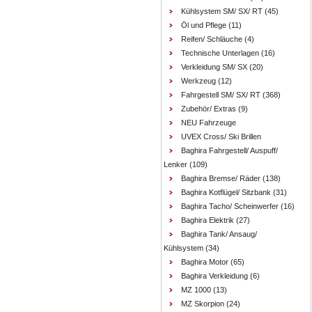
Kühlsystem SM/ SX/ RT
(45)
Öl und Pflege
(11)
Reifen/ Schläuche
(4)
Technische Unterlagen
(16)
Verkleidung SM/ SX
(20)
Werkzeug
(12)
Fahrgestell SM/ SX/ RT
(368)
Zubehör/ Extras
(9)
NEU Fahrzeuge
UVEX Cross/ Ski Brillen
Baghira Fahrgestell/ Auspuff/
Lenker
(109)
Baghira Bremse/ Räder
(138)
Baghira Kotflügel/ Sitzbank
(31)
Baghira Tacho/ Scheinwerfer
(16)
Baghira Elektrik
(27)
Baghira Tank/ Ansaug/
Kühlsystem
(34)
Baghira Motor
(65)
Baghira Verkleidung
(6)
MZ 1000
(13)
MZ Skorpion
(24)