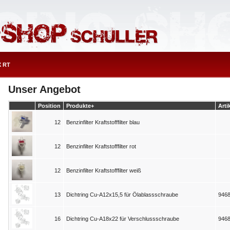
X RT
Unser Angebot
Position
Produkte+
Arti
12
Benzinfilter Kraftstofffilter blau
12
Benzinfilter Kraftstofffilter rot
12
Benzinfilter Kraftstofffilter weiß
13
Dichtring Cu-A12x15,5 für Ölablassschraube
946
16
Dichtring Cu-A18x22 für Verschlussschraube
946