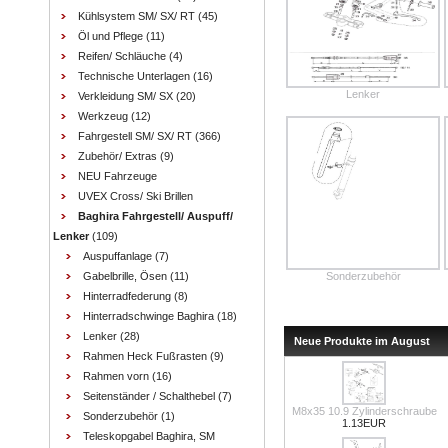
Kühlsystem SM/ SX/ RT
(45)
Öl und Pflege
(11)
Reifen/ Schläuche
(4)
Technische Unterlagen
(16)
Lenker
Verkleidung SM/ SX
(20)
Werkzeug
(12)
Fahrgestell SM/ SX/ RT
(366)
Zubehör/ Extras
(9)
NEU Fahrzeuge
UVEX Cross/ Ski Brillen
Baghira Fahrgestell/ Auspuff/
Lenker
(109)
Auspuffanlage
(7)
Gabelbrille, Ösen
(11)
Sonderzubehör
Hinterradfederung
(8)
Hinterradschwinge Baghira
(18)
Lenker
(28)
Neue Produkte im August
Rahmen Heck Fußrasten
(9)
Rahmen vorn
(16)
Seitenständer / Schalthebel
(7)
M8x35 10.9 Zylinderschraube
Sonderzubehör
(1)
1.13EUR
Teleskopgabel Baghira, SM