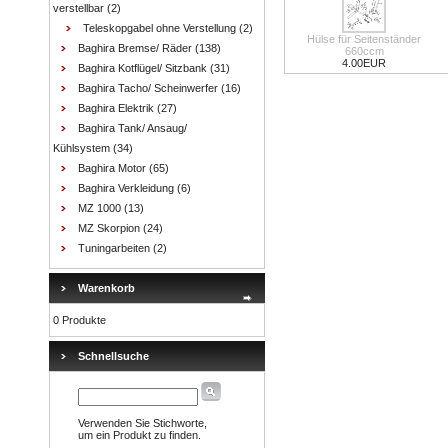
verstellbar
(2)
Teleskopgabel ohne Verstellung
(2)
Hülse für Seitenständer
Baghira Bremse/ Räder
(138)
660ccm
4.00EUR
Baghira Kotflügel/ Sitzbank
(31)
Baghira Tacho/ Scheinwerfer
(16)
Baghira Elektrik
(27)
Baghira Tank/ Ansaug/
Kühlsystem
(34)
Baghira Motor
(65)
Baghira Verkleidung
(6)
MZ 1000
(13)
MZ Skorpion
(24)
Tuningarbeiten
(2)
Warenkorb
0 Produkte
Schnellsuche
Verwenden Sie Stichworte,
um ein Produkt zu finden.