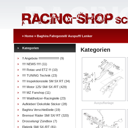
»
Home
»
Baghira Fahrgestell/ Auspuff/ Lenker
Kategorien
Kategorien
!! Angebote !!!!!!!!!!!!!!!!!!!!!!!!
(9)
!!!! NEWS !!!!!
(11)
!!!! Rotax und ETZ !!!
(10)
!!!! TUNING Technik
(23)
!!!! Inspektionsteile SM SX RT
(34)
!!!! Motor 125/ SM/ SX /RT
(429)
!!!! MZ Fanshop
(11)
!!!! Waldheitzer-Racingteile
(23)
Auspuffanlage
Aufkleber/ Dekofolie Sticker
(28)
Baghira Verschleißteile
(19)
Bremse/ Räder SM/ SX/ RT
(320)
Drosselung/ Zündbox
(7)
Elektrik SM/ SX /RT
(81)