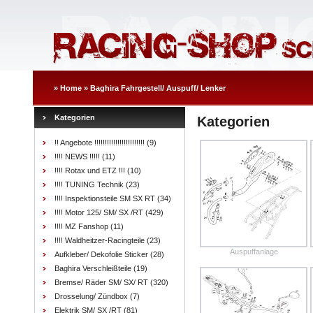
»
Home
»
Baghira Fahrgestell/ Auspuff/ Lenker
Kategorien
Kategorien
!! Angebote !!!!!!!!!!!!!!!!!!!!!!!!
(9)
!!!! NEWS !!!!!
(11)
!!!! Rotax und ETZ !!!
(10)
!!!! TUNING Technik
(23)
!!!! Inspektionsteile SM SX RT
(34)
!!!! Motor 125/ SM/ SX /RT
(429)
!!!! MZ Fanshop
(11)
!!!! Waldheitzer-Racingteile
(23)
Auspuffanlage
Aufkleber/ Dekofolie Sticker
(28)
Baghira Verschleißteile
(19)
Bremse/ Räder SM/ SX/ RT
(320)
Drosselung/ Zündbox
(7)
Elektrik SM/ SX /RT
(81)