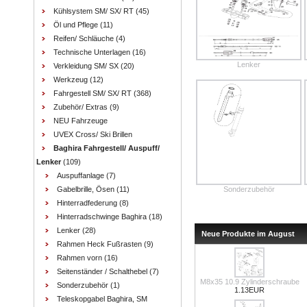
Kühlsystem SM/ SX/ RT
(45)
Öl und Pflege
(11)
Reifen/ Schläuche
(4)
Technische Unterlagen
(16)
Lenker
Verkleidung SM/ SX
(20)
Werkzeug
(12)
Fahrgestell SM/ SX/ RT
(368)
Zubehör/ Extras
(9)
NEU Fahrzeuge
UVEX Cross/ Ski Brillen
Baghira Fahrgestell/ Auspuff/
Lenker
(109)
Auspuffanlage
(7)
Gabelbrille, Ösen
(11)
Sonderzubehör
Hinterradfederung
(8)
Hinterradschwinge Baghira
(18)
Lenker
(28)
Neue Produkte im August
Rahmen Heck Fußrasten
(9)
Rahmen vorn
(16)
Seitenständer / Schalthebel
(7)
M8x35 10.9 Zylinderschraube
Sonderzubehör
(1)
1.13EUR
Teleskopgabel Baghira, SM