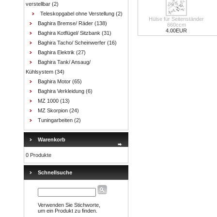
verstellbar
(2)
Teleskopgabel ohne Verstellung
(2)
Hülse für Seitenständer
Baghira Bremse/ Räder
(138)
660ccm
4.00EUR
Baghira Kotflügel/ Sitzbank
(31)
Baghira Tacho/ Scheinwerfer
(16)
Baghira Elektrik
(27)
Baghira Tank/ Ansaug/
Kühlsystem
(34)
Baghira Motor
(65)
Baghira Verkleidung
(6)
MZ 1000
(13)
MZ Skorpion
(24)
Tuningarbeiten
(2)
Warenkorb
0 Produkte
Schnellsuche
Verwenden Sie Stichworte,
um ein Produkt zu finden.