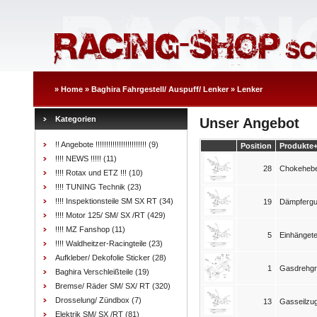
»
Home
»
Baghira Fahrgestell/ Auspuff/ Lenker
»
Lenker
Kategorien
Unser Angebot
!! Angebote !!!!!!!!!!!!!!!!!!!!!!!!
(9)
Position
Produkte
!!!! NEWS !!!!!
(11)
28
Chokehebe
!!!! Rotax und ETZ !!!
(10)
!!!! TUNING Technik
(23)
!!!! Inspektionsteile SM SX RT
(34)
19
Dämpfergu
!!!! Motor 125/ SM/ SX /RT
(429)
!!!! MZ Fanshop
(11)
5
Einhängetei
!!!! Waldheitzer-Racingteile
(23)
Aufkleber/ Dekofolie Sticker
(28)
1
Gasdrehgri
Baghira Verschleißteile
(19)
Bremse/ Räder SM/ SX/ RT
(320)
Drosselung/ Zündbox
(7)
13
Gasseilzu
Elektrik SM/ SX /RT
(81)