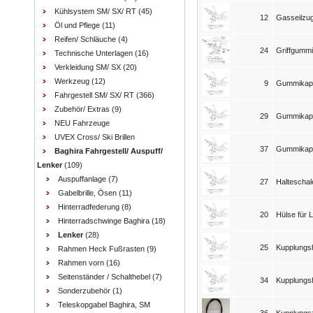
Kühlsystem SM/ SX/ RT
(45)
12
Gasseilzu
Öl und Pflege
(11)
Reifen/ Schläuche
(4)
24
Griffgummi 
Technische Unterlagen
(16)
Verkleidung SM/ SX
(20)
Werkzeug
(12)
9
Gummikapp
Fahrgestell SM/ SX/ RT
(366)
Zubehör/ Extras
(9)
29
Gummikapp
NEU Fahrzeuge
UVEX Cross/ Ski Brillen
37
Gummikap
Baghira Fahrgestell/ Auspuff/
Lenker
(109)
Auspuffanlage
(7)
27
Halteschal
Gabelbrille, Ösen
(11)
Hinterradfederung
(8)
20
Hülse für 
Hinterradschwinge Baghira
(18)
Lenker
(28)
25
Kupplungsh
Rahmen Heck Fußrasten
(9)
Rahmen vorn
(16)
Seitenständer / Schalthebel
(7)
34
Kupplungs
Sonderzubehör
(1)
Teleskopgabel Baghira, SM