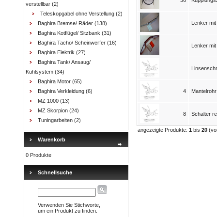
36
Kupplungs
verstellbar
(2)
Teleskopgabel ohne Verstellung
(2)
Lenker mit
Baghira Bremse/ Räder
(138)
Baghira Kotflügel/ Sitzbank
(31)
Baghira Tacho/ Scheinwerfer
(16)
Lenker mit
Baghira Elektrik
(27)
Baghira Tank/ Ansaug/
Linsensch
Kühlsystem
(34)
Baghira Motor
(65)
Baghira Verkleidung
(6)
4
Mantelroh
MZ 1000
(13)
MZ Skorpion
(24)
8
Schalter r
Tuningarbeiten
(2)
angezeigte Produkte:
1
bis
20
(v
Warenkorb
0 Produkte
Schnellsuche
Verwenden Sie Stichworte,
um ein Produkt zu finden.