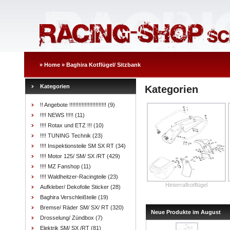
»
Home
»
Baghira Kotflügel/ Sitzbank
Kategorien
Kategorien
!! Angebote !!!!!!!!!!!!!!!!!!!!!!!!
(9)
!!!! NEWS !!!!!
(11)
!!!! Rotax und ETZ !!!
(10)
!!!! TUNING Technik
(23)
!!!! Inspektionsteile SM SX RT
(34)
!!!! Motor 125/ SM/ SX /RT
(429)
!!!! MZ Fanshop
(11)
!!!! Waldheitzer-Racingteile
(23)
Hinterrafkotflügel
Aufkleber/ Dekofolie Sticker
(28)
Baghira Verschleißteile
(19)
Bremse/ Räder SM/ SX/ RT
(320)
Neue Produkte im August
Drosselung/ Zündbox
(7)
Elektrik SM/ SX /RT
(81)