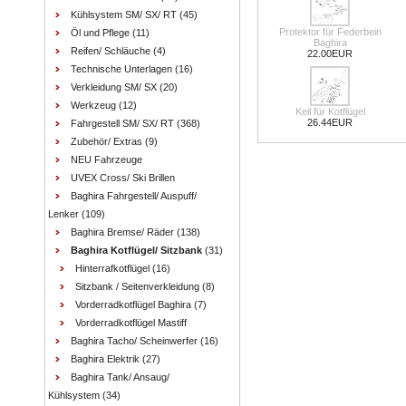
Kühlsystem SM/ SX/ RT
(45)
Protektor für Federbein
Öl und Pflege
(11)
Baghira
Reifen/ Schläuche
(4)
22.00EUR
Technische Unterlagen
(16)
Verkleidung SM/ SX
(20)
Werkzeug
(12)
Keil für Kotflügel
26.44EUR
Fahrgestell SM/ SX/ RT
(368)
Zubehör/ Extras
(9)
NEU Fahrzeuge
UVEX Cross/ Ski Brillen
Baghira Fahrgestell/ Auspuff/
Lenker
(109)
Baghira Bremse/ Räder
(138)
Baghira Kotflügel/ Sitzbank
(31)
Hinterrafkotflügel
(16)
Sitzbank / Seitenverkleidung
(8)
Vorderradkotflügel Baghira
(7)
Vorderradkotflügel Mastiff
Baghira Tacho/ Scheinwerfer
(16)
Baghira Elektrik
(27)
Baghira Tank/ Ansaug/
Kühlsystem
(34)