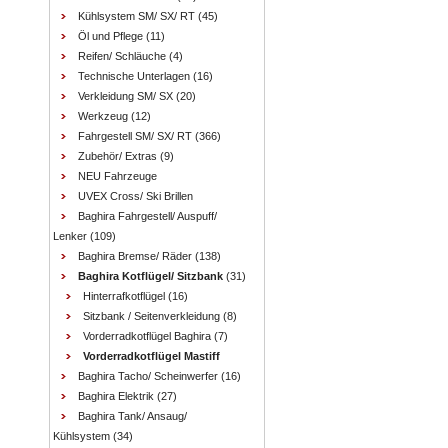
Kühlsystem SM/ SX/ RT
(45)
Öl und Pflege
(11)
Reifen/ Schläuche
(4)
Technische Unterlagen
(16)
Verkleidung SM/ SX
(20)
Werkzeug
(12)
Fahrgestell SM/ SX/ RT
(366)
Zubehör/ Extras
(9)
NEU Fahrzeuge
UVEX Cross/ Ski Brillen
Baghira Fahrgestell/ Auspuff/
Lenker
(109)
Baghira Bremse/ Räder
(138)
Baghira Kotflügel/ Sitzbank
(31)
Hinterrafkotflügel
(16)
Sitzbank / Seitenverkleidung
(8)
Vorderradkotflügel Baghira
(7)
Vorderradkotflügel Mastiff
Baghira Tacho/ Scheinwerfer
(16)
Baghira Elektrik
(27)
Baghira Tank/ Ansaug/
Kühlsystem
(34)