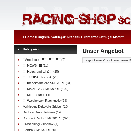
»
Home
»
Baghira Kotflügel/ Sitzbank
»
Vorderradkotflügel Mastiff
Kategorien
Unser Angebot
!! Angebote !!!!!!!!!!!!!!!!!!!!!!!!
(9)
Es gibt keine Produkte in dieser 
!!!! NEWS !!!!!
(11)
!!!! Rotax und ETZ !!!
(10)
!!!! TUNING Technik
(23)
!!!! Inspektionsteile SM SX RT
(34)
!!!! Motor 125/ SM/ SX /RT
(429)
!!!! MZ Fanshop
(11)
!!!! Waldheitzer-Racingteile
(23)
Aufkleber/ Dekofolie Sticker
(28)
Baghira Verschleißteile
(19)
Bremse/ Räder SM/ SX/ RT
(320)
Drosselung/ Zündbox
(7)
Elektrik SM/ SX /RT
(81)