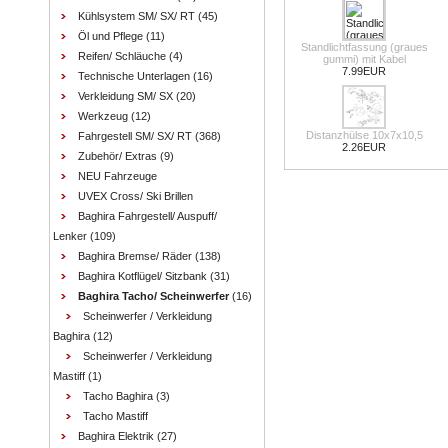
Kühlsystem SM/ SX/ RT
(45)
Öl und Pflege
(11)
Standlichtfassung (graues
Reifen/ Schläuche
(4)
gummi) mit Kabel
7.99EUR
Technische Unterlagen
(16)
Verkleidung SM/ SX
(20)
Werkzeug
(12)
Distanzhülse 10x7x10,5
Fahrgestell SM/ SX/ RT
(368)
2.26EUR
Zubehör/ Extras
(9)
NEU Fahrzeuge
UVEX Cross/ Ski Brillen
Baghira Fahrgestell/ Auspuff/
Lenker
(109)
Baghira Bremse/ Räder
(138)
Baghira Kotflügel/ Sitzbank
(31)
Baghira Tacho/ Scheinwerfer
(16)
Scheinwerfer / Verkleidung
Baghira
(12)
Scheinwerfer / Verkleidung
Mastiff
(1)
Tacho Baghira
(3)
Tacho Mastiff
Baghira Elektrik
(27)