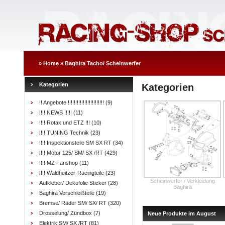
»
Home
»
Baghira Tacho/ Scheinwerfer
Kategorien
Kategorien
!! Angebote !!!!!!!!!!!!!!!!!!!!!!!!
(9)
!!!! NEWS !!!!!
(11)
!!!! Rotax und ETZ !!!
(10)
!!!! TUNING Technik
(23)
!!!! Inspektionsteile SM SX RT
(34)
!!!! Motor 125/ SM/ SX /RT
(429)
!!!! MZ Fanshop
(11)
!!!! Waldheitzer-Racingteile
(23)
Scheinwerfer / Verkleidung
Aufkleber/ Dekofolie Sticker
(28)
Baghira
Baghira Verschleißteile
(19)
Bremse/ Räder SM/ SX/ RT
(320)
Drosselung/ Zündbox
(7)
Neue Produkte im August
Elektrik SM/ SX /RT
(81)