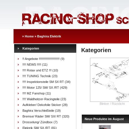
»
Home
»
Baghira Elektrik
Kategorien
Kategorien
!! Angebote !!!!!!!!!!!!!!!!!!!!!!!!
(9)
!!!! NEWS !!!!!
(11)
!!!! Rotax und ETZ !!!
(10)
!!!! TUNING Technik
(23)
!!!! Inspektionsteile SM SX RT
(34)
!!!! Motor 125/ SM/ SX /RT
(429)
!!!! MZ Fanshop
(11)
!!!! Waldheitzer-Racingteile
(23)
Blinker / Rücklicht
Aufkleber/ Dekofolie Sticker
(28)
Baghira Verschleißteile
(19)
Bremse/ Räder SM/ SX/ RT
(320)
Neue Produkte im August
Drosselung/ Zündbox
(7)
Elektrik SM/ SX /RT
(81)