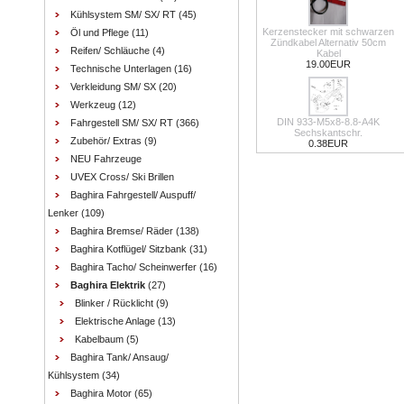
Kühlsystem SM/ SX/ RT
(45)
Kerzenstecker mit schwarzen
Öl und Pflege
(11)
Zündkabel Alternativ 50cm
Reifen/ Schläuche
(4)
Kabel
19.00EUR
Technische Unterlagen
(16)
Verkleidung SM/ SX
(20)
Werkzeug
(12)
DIN 933-M5x8-8.8-A4K
Fahrgestell SM/ SX/ RT
(366)
Sechskantschr.
Zubehör/ Extras
(9)
0.38EUR
NEU Fahrzeuge
UVEX Cross/ Ski Brillen
Baghira Fahrgestell/ Auspuff/
Lenker
(109)
Baghira Bremse/ Räder
(138)
Baghira Kotflügel/ Sitzbank
(31)
Baghira Tacho/ Scheinwerfer
(16)
Baghira Elektrik
(27)
Blinker / Rücklicht
(9)
Elektrische Anlage
(13)
Kabelbaum
(5)
Baghira Tank/ Ansaug/
Kühlsystem
(34)
Baghira Motor
(65)