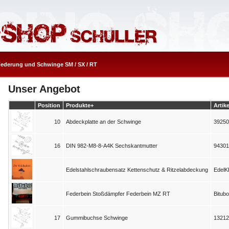
ederung und Schwinge SM / SX / RT
Unser Angebot
Position
Produkte+
Artike
10
Abdeckplatte an der Schwinge
39250
16
DIN 982-M8-8-A4K Sechskantmutter
94301
Edelstahlschraubensatz Kettenschutz & Ritzelabdeckung
Edel
Federbein Stoßdämpfer Federbein MZ RT
Bitub
17
Gummibuchse Schwinge
13212