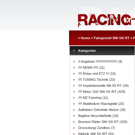
»
Home
»
Fahrgestell SM/ SX/ RT
»
F
Kategorien
!! Angebote !!!!!!!!!!!!!!!!!!!!!!!!
(9)
!!!! NEWS !!!!!
(11)
!!!! Rotax und ETZ !!!
(10)
!!!! TUNING Technik
(23)
!!!! Inspektionsteile SM SX RT
(34)
!!!! Motor 125/ SM/ SX /RT
(429)
!!!! MZ Fanshop
(11)
!!!! Waldheitzer-Racingteile
(23)
Aufkleber/ Dekofolie Sticker
(28)
Baghira Verschleißteile
(19)
Bremse/ Räder SM/ SX/ RT
(320)
Drosselung/ Zündbox
(7)
Elektrik SM/ SX /RT
(81)