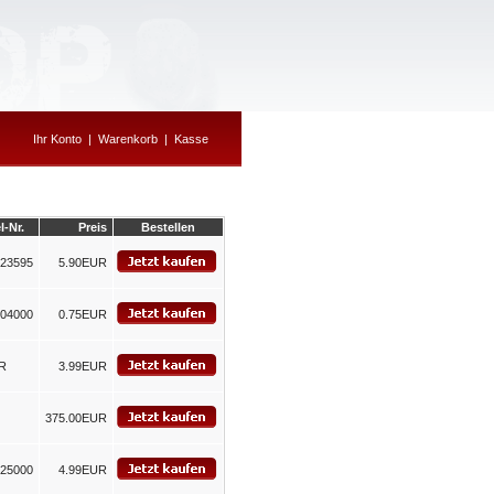
Ihr Konto
|
Warenkorb
|
Kasse
l-Nr.
Preis
Bestellen
23595
5.90EUR
04000
0.75EUR
KR
3.99EUR
o
375.00EUR
25000
4.99EUR