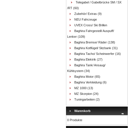
Telegabel / Gabelbrücke SM / SX
/RT
(60)
Zubehör/ Extras
(9)
NEU Fahrzeuge
UVEX Cross/ Ski Brillen
Baghira Fahrgestell/ Auspuff/
Lenker
(109)
Baghira Bremse/ Räder
(138)
Baghira Kotflügel/ Sitzbank
(31)
Baghira Tacho/ Scheinwerfer
(16)
Baghira Elektrik
(27)
Baghira Tank/ Ansaug/
Kühlsystem
(34)
Baghira Motor
(65)
Baghira Verkleidung
(6)
MZ 1000
(13)
MZ Skorpion
(24)
Tuningarbeiten
(2)
Warenkorb
0 Produkte