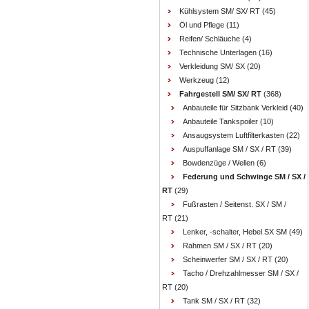
Kühlsystem SM/ SX/ RT
(45)
Öl und Pflege
(11)
Reifen/ Schläuche
(4)
Technische Unterlagen
(16)
Verkleidung SM/ SX
(20)
Werkzeug
(12)
Fahrgestell SM/ SX/ RT
(368)
Anbauteile für Sitzbank Verkleid
(40)
Anbauteile Tankspoiler
(10)
Ansaugsystem Luftfilterkasten
(22)
Auspuffanlage SM / SX / RT
(39)
Bowdenzüge / Wellen
(6)
Federung und Schwinge SM / SX /
RT
(29)
Fußrasten / Seitenst. SX / SM /
RT
(21)
Lenker, -schalter, Hebel SX SM
(49)
Rahmen SM / SX / RT
(20)
Scheinwerfer SM / SX / RT
(20)
Tacho / Drehzahlmesser SM / SX /
RT
(20)
Tank SM / SX / RT
(32)