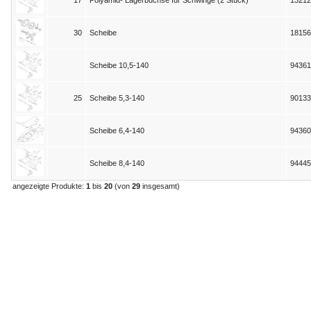
17
Polyamid- Lagerbuchse für Schwinge (2 Stück)
1321
30
Scheibe
1815
Scheibe 10,5-140
94361
25
Scheibe 5,3-140
90133
Scheibe 6,4-140
94360
Scheibe 8,4-140
94445
angezeigte Produkte:
1
bis
20
(von
29
insgesamt)