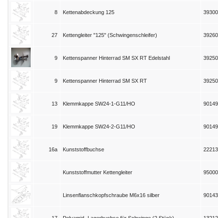
8
Kettenabdeckung 125
39300
27
Kettengleiter "125" (Schwingenschleifer)
39260
9
Kettenspanner Hinterrad SM SX RT Edelstahl
39250
9
Kettenspanner Hinterrad SM SX RT
39250
13
Klemmkappe SW24-1-G11/HO
90149
19
Klemmkappe SW24-2-G11/HO
90149
16a
Kunststoffbuchse
22213
Kunststoffmutter Kettengleiter
95000
Linsenflanschkopfschraube M6x16 silber
90143