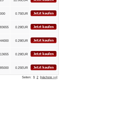
225
22.00EUR
6000
0.75EUR
83655
0.29EUR
44000
0.29EUR
13655
0.29EUR
85000
0.25EUR
Seiten:
1
2
[nächste >>]