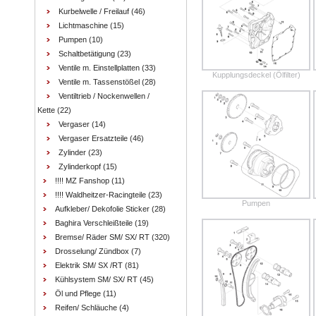
Kurbelwelle / Freilauf
(46)
Lichtmaschine
(15)
Pumpen
(10)
Schaltbetätigung
(23)
Ventile m. Einstellplatten
(33)
Kupplungsdeckel (Ölfilter)
Ventile m. Tassenstößel
(28)
Ventiltrieb / Nockenwellen /
Kette
(22)
Vergaser
(14)
Vergaser Ersatzteile
(46)
Zylinder
(23)
Zylinderkopf
(15)
!!!! MZ Fanshop
(11)
!!!! Waldheitzer-Racingteile
(23)
Pumpen
Aufkleber/ Dekofolie Sticker
(28)
Baghira Verschleißteile
(19)
Bremse/ Räder SM/ SX/ RT
(320)
Drosselung/ Zündbox
(7)
Elektrik SM/ SX /RT
(81)
Kühlsystem SM/ SX/ RT
(45)
Öl und Pflege
(11)
Reifen/ Schläuche
(4)