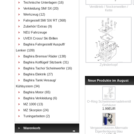
Technische Unterlagen
(16)
Ventiltrieb / Nockenwellen /
Verkleidung SM/ SX
(20)
Kette
Werkzeug
(12)
Fahrgestell SM/ SX/ RT
(368)
Zubehör/ Extras
(9)
NEU Fahrzeuge
UVEX Cross/ Ski Brillen
Baghira Fahrgestell/ Auspuff/
Lenker
(109)
Baghira Bremse/ Räder
(138)
Baghira Kotflügel/ Sitzbank
(31)
Zylinderkopf
Baghira Tacho/ Scheinwerfer
(16)
Baghira Elektrik
(27)
Baghira Tank/ Ansaug/
Neue Produkte im August
Kühlsystem
(34)
Baghira Motor
(65)
Baghira Verkleidung
(6)
O-Ring Schwimmernadelventil
MZ 1000
(13)
Gehäuse
1.99EUR
MZ Skorpion
(24)
Tuningarbeiten
(2)
Vergaserstutzen Alternativ
Warenkorb
Eigenfertigung blau