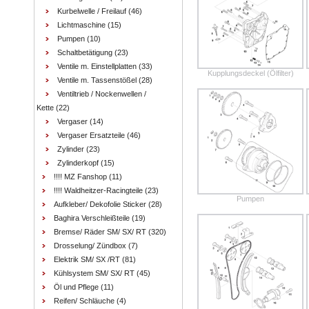
Kurbelwelle / Freilauf
(46)
Lichtmaschine
(15)
Pumpen
(10)
Schaltbetätigung
(23)
Ventile m. Einstellplatten
(33)
Kupplungsdeckel (Ölfilter)
Ventile m. Tassenstößel
(28)
Ventiltrieb / Nockenwellen /
Kette
(22)
Vergaser
(14)
Vergaser Ersatzteile
(46)
Zylinder
(23)
Zylinderkopf
(15)
!!!! MZ Fanshop
(11)
!!!! Waldheitzer-Racingteile
(23)
Pumpen
Aufkleber/ Dekofolie Sticker
(28)
Baghira Verschleißteile
(19)
Bremse/ Räder SM/ SX/ RT
(320)
Drosselung/ Zündbox
(7)
Elektrik SM/ SX /RT
(81)
Kühlsystem SM/ SX/ RT
(45)
Öl und Pflege
(11)
Reifen/ Schläuche
(4)