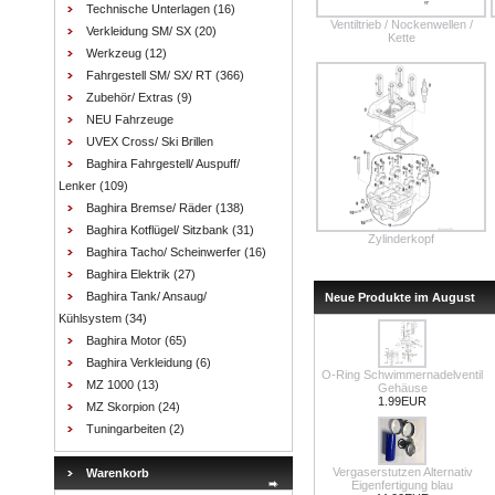
Technische Unterlagen
(16)
Ventiltrieb / Nockenwellen /
Verkleidung SM/ SX
(20)
Kette
Werkzeug
(12)
Fahrgestell SM/ SX/ RT
(366)
Zubehör/ Extras
(9)
NEU Fahrzeuge
UVEX Cross/ Ski Brillen
Baghira Fahrgestell/ Auspuff/
Lenker
(109)
Baghira Bremse/ Räder
(138)
Baghira Kotflügel/ Sitzbank
(31)
Zylinderkopf
Baghira Tacho/ Scheinwerfer
(16)
Baghira Elektrik
(27)
Baghira Tank/ Ansaug/
Neue Produkte im August
Kühlsystem
(34)
Baghira Motor
(65)
Baghira Verkleidung
(6)
O-Ring Schwimmernadelventil
MZ 1000
(13)
Gehäuse
1.99EUR
MZ Skorpion
(24)
Tuningarbeiten
(2)
Vergaserstutzen Alternativ
Warenkorb
Eigenfertigung blau