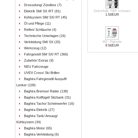
Drosselung/ Zündbox
(7)
Dekorfolie "SM" schwarz
Elektrik SM/ SX /RT
(81)
1.50EUR
Kühlsystem SM/ SX/ RT
(45)
Öl und Pflege
(11)
Reifen/ Schläuche
(4)
Technische Unterlagen
(16)
MZ- Plakette
Verkleidung SM/ SX
(20)
9.56EUR
Werkzeug
(12)
Fahrgestell SM/ SX/ RT
(366)
Zubehör/ Extras
(9)
NEU Fahrzeuge
UVEX Cross/ Ski Brillen
Baghira Fahrgestell/ Auspuff/
Lenker
(109)
Baghira Bremse/ Räder
(138)
Baghira Kotflügel/ Sitzbank
(31)
Baghira Tacho/ Scheinwerfer
(16)
Baghira Elektrik
(27)
Baghira Tank/ Ansaug/
Kühlsystem
(34)
Baghira Motor
(65)
Baghira Verkleidung
(6)