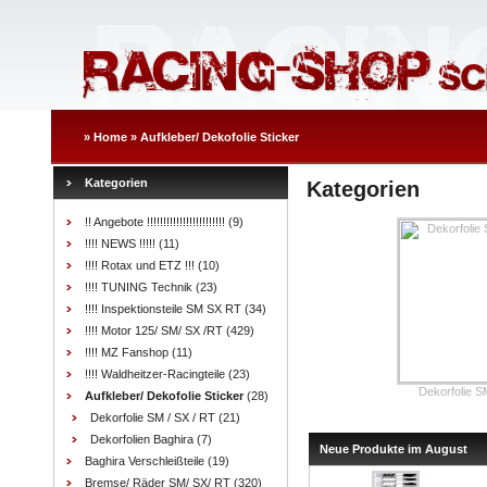
»
Home
»
Aufkleber/ Dekofolie Sticker
Kategorien
Kategorien
!! Angebote !!!!!!!!!!!!!!!!!!!!!!!!
(9)
!!!! NEWS !!!!!
(11)
!!!! Rotax und ETZ !!!
(10)
!!!! TUNING Technik
(23)
!!!! Inspektionsteile SM SX RT
(34)
!!!! Motor 125/ SM/ SX /RT
(429)
!!!! MZ Fanshop
(11)
!!!! Waldheitzer-Racingteile
(23)
Dekorfolie S
Aufkleber/ Dekofolie Sticker
(28)
Dekorfolie SM / SX / RT
(21)
Dekorfolien Baghira
(7)
Neue Produkte im August
Baghira Verschleißteile
(19)
Bremse/ Räder SM/ SX/ RT
(320)