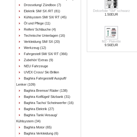
Drosselung/ Zündbox
(7)
Dekorfolie "SM" schwarz
Elektrik SM/ SX /RT
(81)
1.50EUR
Kühlsystem SM/ SX/ RT
(45)
Öl und Pflege
(11)
Reifen/ Schläuche
(4)
Technische Unterlagen
(16)
MZ- Plakette
Verkleidung SM/ SX
(20)
9.56EUR
Werkzeug
(12)
Fahrgestell SM/ SX/ RT
(366)
Zubehör/ Extras
(9)
NEU Fahrzeuge
UVEX Cross/ Ski Brillen
Baghira Fahrgestell/ Auspuff/
Lenker
(109)
Baghira Bremse/ Räder
(138)
Baghira Kotflügel/ Sitzbank
(31)
Baghira Tacho/ Scheinwerfer
(16)
Baghira Elektrik
(27)
Baghira Tank/ Ansaug/
Kühlsystem
(34)
Baghira Motor
(65)
Baghira Verkleidung
(6)