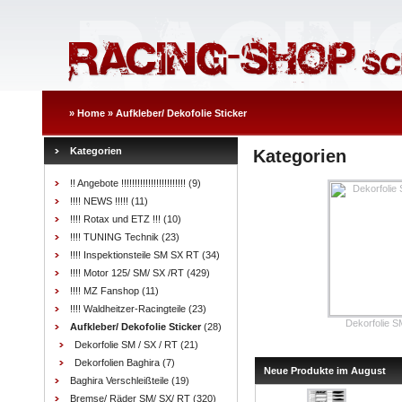
»
Home
»
Aufkleber/ Dekofolie Sticker
Kategorien
Kategorien
!! Angebote !!!!!!!!!!!!!!!!!!!!!!!!
(9)
!!!! NEWS !!!!!
(11)
!!!! Rotax und ETZ !!!
(10)
!!!! TUNING Technik
(23)
!!!! Inspektionsteile SM SX RT
(34)
!!!! Motor 125/ SM/ SX /RT
(429)
!!!! MZ Fanshop
(11)
!!!! Waldheitzer-Racingteile
(23)
Dekorfolie S
Aufkleber/ Dekofolie Sticker
(28)
Dekorfolie SM / SX / RT
(21)
Dekorfolien Baghira
(7)
Neue Produkte im August
Baghira Verschleißteile
(19)
Bremse/ Räder SM/ SX/ RT
(320)