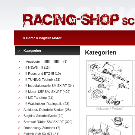
»
Home
»
Baghira Motor
Kategorien
Kategorien
!! Angebote !!!!!!!!!!!!!!!!!!!!!!!!
(9)
!!!! NEWS !!!!!
(11)
!!!! Rotax und ETZ !!!
(10)
!!!! TUNING Technik
(23)
!!!! Inspektionsteile SM SX RT
(34)
!!!! Motor 125/ SM/ SX /RT
(429)
!!!! MZ Fanshop
(11)
!!!! Waldheitzer-Racingteile
(23)
Anlasser / Freilauf
Aufkleber/ Dekofolie Sticker
(28)
Baghira Verschleißteile
(19)
Bremse/ Räder SM/ SX/ RT
(320)
Drosselung/ Zündbox
(7)
Elektrik SM/ SX /RT
(81)