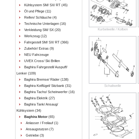
Kühlsystem SM/ SX/ RT
(45)
Öl und Pflege
(11)
Reifen/ Schläuche
(4)
Technische Unterlagen
(16)
Kurbelwelle / Kolben
Verkleidung SM/ SX
(20)
Werkzeug
(12)
Fahrgestell SM/ SX/ RT
(366)
Zubehör/ Extras
(9)
NEU Fahrzeuge
UVEX Cross/ Ski Brillen
Baghira Fahrgestell/ Auspuff/
Lenker
(109)
Baghira Bremse/ Räder
(138)
Baghira Kotflügel/ Sitzbank
(31)
Schaltwelle
Baghira Tacho/ Scheinwerfer
(16)
Baghira Elektrik
(27)
Baghira Tank/ Ansaug/
Kühlsystem
(34)
Baghira Motor
(65)
Anlasser / Freilauf
(1)
Ansaugstutzen
(7)
Getriebe
(3)