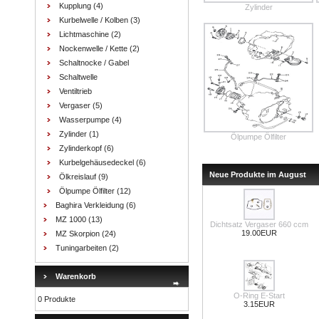
Kupplung
(4)
Zylinder
Kurbelwelle / Kolben
(3)
Lichtmaschine
(2)
Nockenwelle / Kette
(2)
Schaltnocke / Gabel
Schaltwelle
Ventiltrieb
Vergaser
(5)
Wasserpumpe
(4)
Zylinder
(1)
Ölpumpe Ölfilter
Zylinderkopf
(6)
Kurbelgehäusedeckel
(6)
Neue Produkte im August
Ölkreislauf
(9)
Ölpumpe Ölfilter
(12)
Baghira Verkleidung
(6)
MZ 1000
(13)
Dichtsatz Vergaser 660 ccm
19.00EUR
MZ Skorpion
(24)
Tuningarbeiten
(2)
Warenkorb
O-Ring E-Start
0 Produkte
3.15EUR