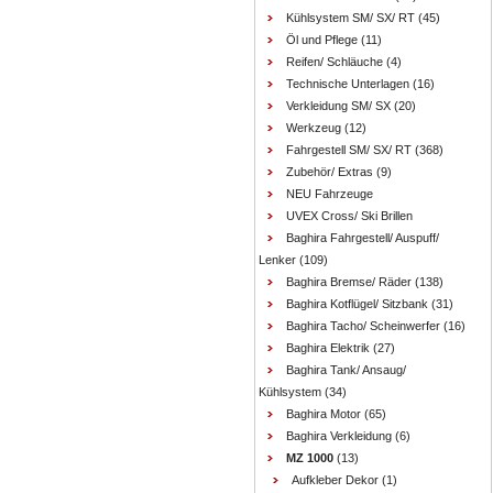
Kühlsystem SM/ SX/ RT
(45)
Öl und Pflege
(11)
Reifen/ Schläuche
(4)
Technische Unterlagen
(16)
Verkleidung SM/ SX
(20)
Werkzeug
(12)
Fahrgestell SM/ SX/ RT
(368)
Zubehör/ Extras
(9)
NEU Fahrzeuge
UVEX Cross/ Ski Brillen
Baghira Fahrgestell/ Auspuff/
Lenker
(109)
Baghira Bremse/ Räder
(138)
Baghira Kotflügel/ Sitzbank
(31)
Baghira Tacho/ Scheinwerfer
(16)
Baghira Elektrik
(27)
Baghira Tank/ Ansaug/
Kühlsystem
(34)
Baghira Motor
(65)
Baghira Verkleidung
(6)
MZ 1000
(13)
Aufkleber Dekor
(1)