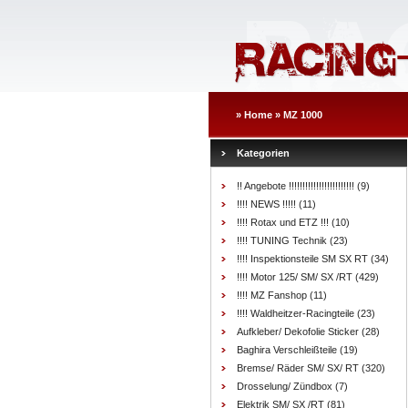
»
Home
»
MZ 1000
Kategorien
!! Angebote !!!!!!!!!!!!!!!!!!!!!!!!
(9)
!!!! NEWS !!!!!
(11)
!!!! Rotax und ETZ !!!
(10)
!!!! TUNING Technik
(23)
!!!! Inspektionsteile SM SX RT
(34)
!!!! Motor 125/ SM/ SX /RT
(429)
!!!! MZ Fanshop
(11)
!!!! Waldheitzer-Racingteile
(23)
Aufkleber/ Dekofolie Sticker
(28)
Baghira Verschleißteile
(19)
Bremse/ Räder SM/ SX/ RT
(320)
Drosselung/ Zündbox
(7)
Elektrik SM/ SX /RT
(81)