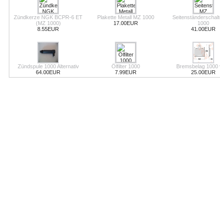
Zündkerze NGK BCPR-6 ET
Plakette Metall MZ 1000
Seitenständerschal
(MZ 1000)
17.00EUR
1000
8.55EUR
41.00EUR
Zündspule 1000 Alternativ
Ölfilter 1000
Bremsbelag 1000 
64.00EUR
7.99EUR
25.00EUR