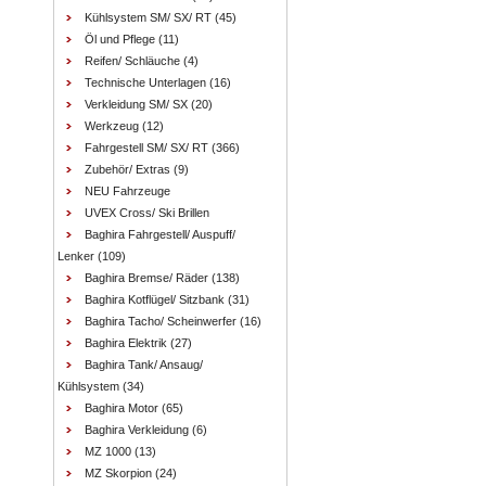
Kühlsystem SM/ SX/ RT
(45)
Öl und Pflege
(11)
Reifen/ Schläuche
(4)
Technische Unterlagen
(16)
Verkleidung SM/ SX
(20)
Werkzeug
(12)
Fahrgestell SM/ SX/ RT
(366)
Zubehör/ Extras
(9)
NEU Fahrzeuge
UVEX Cross/ Ski Brillen
Baghira Fahrgestell/ Auspuff/
Lenker
(109)
Baghira Bremse/ Räder
(138)
Baghira Kotflügel/ Sitzbank
(31)
Baghira Tacho/ Scheinwerfer
(16)
Baghira Elektrik
(27)
Baghira Tank/ Ansaug/
Kühlsystem
(34)
Baghira Motor
(65)
Baghira Verkleidung
(6)
MZ 1000
(13)
MZ Skorpion
(24)