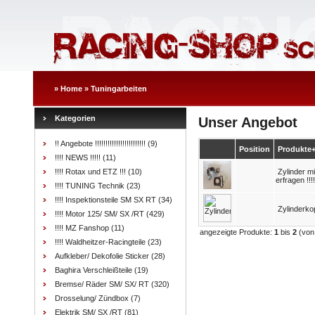
»
Home
»
Tuningarbeiten
Kategorien
Unser Angebot
!! Angebote !!!!!!!!!!!!!!!!!!!!!!!!
(9)
Position
Produkte
!!!! NEWS !!!!!
(11)
!!!! Rotax und ETZ !!!
(10)
Zylinder m
erfragen !!!!
!!!! TUNING Technik
(23)
!!!! Inspektionsteile SM SX RT
(34)
Zylinderko
!!!! Motor 125/ SM/ SX /RT
(429)
!!!! MZ Fanshop
(11)
angezeigte Produkte:
1
bis
2
(vo
!!!! Waldheitzer-Racingteile
(23)
Aufkleber/ Dekofolie Sticker
(28)
Baghira Verschleißteile
(19)
Bremse/ Räder SM/ SX/ RT
(320)
Drosselung/ Zündbox
(7)
Elektrik SM/ SX /RT
(81)