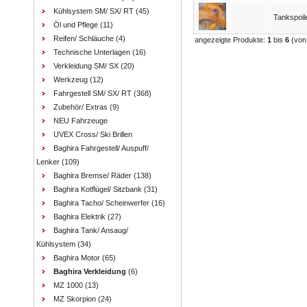
Kühlsystem SM/ SX/ RT
(45)
Tankspoil
Öl und Pflege
(11)
Reifen/ Schläuche
(4)
angezeigte Produkte:
1
bis
6
(vo
Technische Unterlagen
(16)
Verkleidung SM/ SX
(20)
Werkzeug
(12)
Fahrgestell SM/ SX/ RT
(368)
Zubehör/ Extras
(9)
NEU Fahrzeuge
UVEX Cross/ Ski Brillen
Baghira Fahrgestell/ Auspuff/
Lenker
(109)
Baghira Bremse/ Räder
(138)
Baghira Kotflügel/ Sitzbank
(31)
Baghira Tacho/ Scheinwerfer
(16)
Baghira Elektrik
(27)
Baghira Tank/ Ansaug/
Kühlsystem
(34)
Baghira Motor
(65)
Baghira Verkleidung
(6)
MZ 1000
(13)
MZ Skorpion
(24)