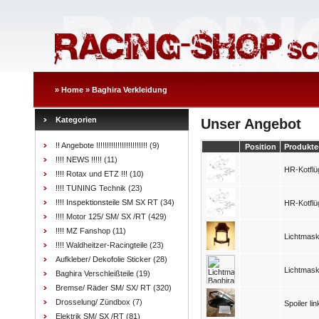
»
Home
»
Baghira Verkleidung
Kategorien
Unser Angebot
!! Angebote !!!!!!!!!!!!!!!!!!!!!!!!
(9)
Position
Produkte
!!!! NEWS !!!!!
(11)
HR-Kotflüge
!!!! Rotax und ETZ !!!
(10)
!!!! TUNING Technik
(23)
!!!! Inspektionsteile SM SX RT
(34)
HR-Kotflü
!!!! Motor 125/ SM/ SX /RT
(429)
!!!! MZ Fanshop
(11)
Lichtmaske
!!!! Waldheitzer-Racingteile
(23)
Aufkleber/ Dekofolie Sticker
(28)
Lichtmask
Baghira Verschleißteile
(19)
Bremse/ Räder SM/ SX/ RT
(320)
Drosselung/ Zündbox
(7)
Spoiler li
Elektrik SM/ SX /RT
(81)