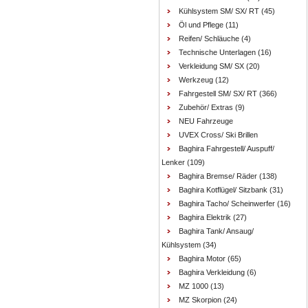
Kühlsystem SM/ SX/ RT
(45)
Öl und Pflege
(11)
Reifen/ Schläuche
(4)
Technische Unterlagen
(16)
Verkleidung SM/ SX
(20)
Werkzeug
(12)
Fahrgestell SM/ SX/ RT
(366)
Zubehör/ Extras
(9)
NEU Fahrzeuge
UVEX Cross/ Ski Brillen
Baghira Fahrgestell/ Auspuff/
Lenker
(109)
Baghira Bremse/ Räder
(138)
Baghira Kotflügel/ Sitzbank
(31)
Baghira Tacho/ Scheinwerfer
(16)
Baghira Elektrik
(27)
Baghira Tank/ Ansaug/
Kühlsystem
(34)
Baghira Motor
(65)
Baghira Verkleidung
(6)
MZ 1000
(13)
MZ Skorpion
(24)