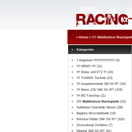
»
Home
»
!!!! Waldheitzer-Racingtei
Kategorien
!! Angebote !!!!!!!!!!!!!!!!!!!!!!!!
(9)
!!!! NEWS !!!!!
(11)
!!!! Rotax und ETZ !!!
(10)
!!!! TUNING Technik
(23)
!!!! Inspektionsteile SM SX RT
(34)
!!!! Motor 125/ SM/ SX /RT
(429)
!!!! MZ Fanshop
(11)
!!!! Waldheitzer-Racingteile
(23)
Aufkleber/ Dekofolie Sticker
(28)
Baghira Verschleißteile
(19)
Bremse/ Räder SM/ SX/ RT
(320)
Drosselung/ Zündbox
(7)
Elektrik SM/ SX /RT
(81)