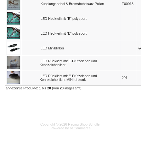
Kupplungshebel & Bremshebelsatz Poliert
T00013
LED Heckteil mit "E" polysport
LED Heckteil mit "E" polysport
LED Miniblinker
3
LED Rücklicht mit E-Prüfzeichen und
Kennzeichenlicht
LED Rücklicht mit E-Prüfzeichen und
291
Kennzeichenlicht MINI dreieck
angezeigte Produkte:
1
bis
20
(von
23
insgesamt)
Copyright © 2026 Racing Shop Schuller
Powered by osCommerce