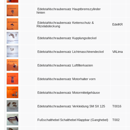
Edelstahlschraubensatz Hauptbremszylinder
hinten
Edelstahlschraubensatz Kettenschutz &
EdelKR
Ritzelabdeckung
Edelstahlschraubensatz Kupplungsdeckel
Edelstahlschraubensatz Lichtmaschinendeckel
VALima
Edelstahlschraubensatz Luftfilterkasten
Edelstahlschraubensatz Motorhalter vorn
Edelstahlschraubensatz Motormittelgehäuse
Edelstahlschraubensatz Verkleidung SM SX 125
T0016
Fußschalthebel Schalthebel Klappbar (Ganghebel)
T002