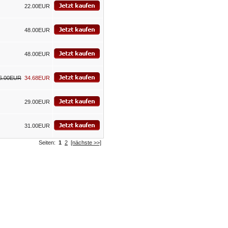
22.00EUR
48.00EUR
48.00EUR
6.00EUR
34.68EUR
29.00EUR
31.00EUR
Seiten:
1
2
[nächste >>]