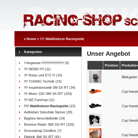
»
Home
»
!!!! Waldheitzer-Racingteile
Kategorien
Unser Angebot
!! Angebote !!!!!!!!!!!!!!!!!!!!!!!!
(9)
Position
Produkte
!!!! NEWS !!!!!
(11)
!!!! Rotax und ETZ !!!
(10)
Blinkgeber 
!!!! TUNING Technik
(23)
!!!! Inspektionsteile SM SX RT
(34)
Cup Handsc
!!!! Motor 125/ SM/ SX /RT
(429)
!!!! MZ Fanshop
(11)
!!!! Waldheitzer-Racingteile
(23)
Cup Handsc
Aufkleber/ Dekofolie Sticker
(28)
Baghira Verschleißteile
(19)
Cup Hands
Bremse/ Räder SM/ SX/ RT
(320)
Drosselung/ Zündbox
(7)
Cup Hands
Elektrik SM/ SX /RT
(81)