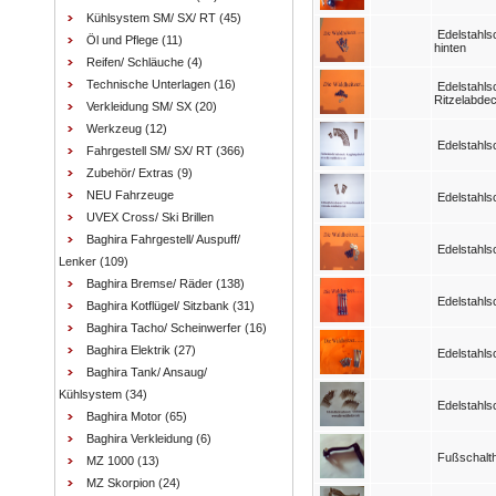
Kühlsystem SM/ SX/ RT
(45)
Edelstahl
Öl und Pflege
(11)
hinten
Reifen/ Schläuche
(4)
Technische Unterlagen
(16)
Edelstahls
Ritzelabde
Verkleidung SM/ SX
(20)
Werkzeug
(12)
Edelstahl
Fahrgestell SM/ SX/ RT
(366)
Zubehör/ Extras
(9)
NEU Fahrzeuge
Edelstahl
UVEX Cross/ Ski Brillen
Baghira Fahrgestell/ Auspuff/
Edelstahls
Lenker
(109)
Baghira Bremse/ Räder
(138)
Edelstahls
Baghira Kotflügel/ Sitzbank
(31)
Baghira Tacho/ Scheinwerfer
(16)
Baghira Elektrik
(27)
Edelstahls
Baghira Tank/ Ansaug/
Kühlsystem
(34)
Edelstahls
Baghira Motor
(65)
Baghira Verkleidung
(6)
Fußschalth
MZ 1000
(13)
MZ Skorpion
(24)