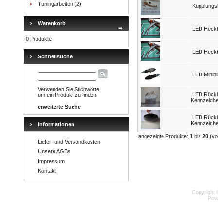
Tuningarbeiten
(2)
Kupplungsh
Warenkorb
LED Heckte
0 Produkte
LED Heckte
Schnellsuche
LED Minibl
Verwenden Sie Stichworte,
LED Rückli
um ein Produkt zu finden.
Kennzeiche
erweiterte Suche
LED Rückli
Kennzeichen
Informationen
angezeigte Produkte:
1
bis
20
(v
Liefer- und Versandkosten
Unsere AGBs
Impressum
Kontakt
Copyright 
Pow