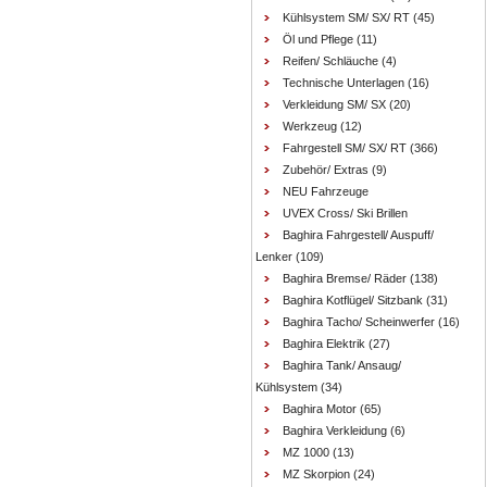
Kühlsystem SM/ SX/ RT
(45)
Öl und Pflege
(11)
Reifen/ Schläuche
(4)
Technische Unterlagen
(16)
Verkleidung SM/ SX
(20)
Werkzeug
(12)
Fahrgestell SM/ SX/ RT
(366)
Zubehör/ Extras
(9)
NEU Fahrzeuge
UVEX Cross/ Ski Brillen
Baghira Fahrgestell/ Auspuff/
Lenker
(109)
Baghira Bremse/ Räder
(138)
Baghira Kotflügel/ Sitzbank
(31)
Baghira Tacho/ Scheinwerfer
(16)
Baghira Elektrik
(27)
Baghira Tank/ Ansaug/
Kühlsystem
(34)
Baghira Motor
(65)
Baghira Verkleidung
(6)
MZ 1000
(13)
MZ Skorpion
(24)