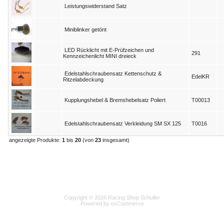
Leistungswiderstand Satz
Miniblinker getönt
LED Rücklicht mit E-Prüfzeichen und
291
Kennzeichenlicht MINI dreieck
Edelstahlschraubensatz Kettenschutz &
EdelKR
Ritzelabdeckung
Kupplungshebel & Bremshebelsatz Poliert
T00013
Edelstahlschraubensatz Verkleidung SM SX 125
T0016
angezeigte Produkte:
1
bis
20
(von
23
insgesamt)
Copyright © 2026 Racing Shop Schuller
Powered by osCommerce