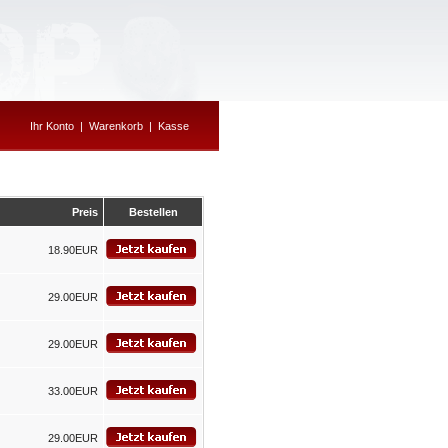
Ihr Konto
|
Warenkorb
|
Kasse
Preis
Bestellen
18.90EUR
29.00EUR
29.00EUR
33.00EUR
29.00EUR