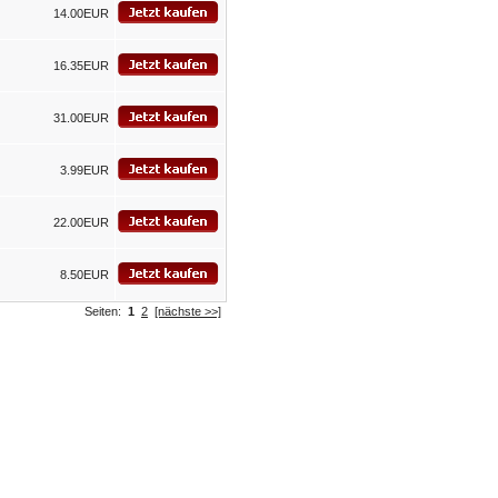
14.00EUR
16.35EUR
31.00EUR
3.99EUR
22.00EUR
8.50EUR
Seiten:
1
2
[nächste >>]