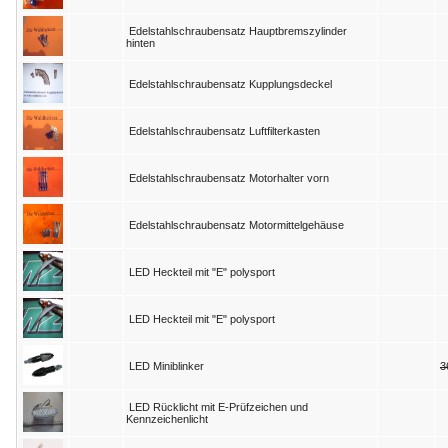
Edelstahlschraubensatz Hauptbremszylinder
hinten
Edelstahlschraubensatz Kupplungsdeckel
Edelstahlschraubensatz Luftfilterkasten
Edelstahlschraubensatz Motorhalter vorn
Edelstahlschraubensatz Motormittelgehäuse
LED Heckteil mit "E" polysport
LED Heckteil mit "E" polysport
LED Miniblinker
3
LED Rücklicht mit E-Prüfzeichen und
Kennzeichenlicht