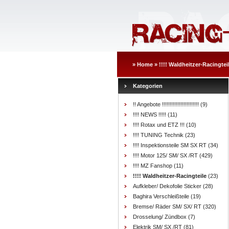
»
Home
»
!!!! Waldheitzer-Racingtei
Kategorien
!! Angebote !!!!!!!!!!!!!!!!!!!!!!!!
(9)
!!!! NEWS !!!!!
(11)
!!!! Rotax und ETZ !!!
(10)
!!!! TUNING Technik
(23)
!!!! Inspektionsteile SM SX RT
(34)
!!!! Motor 125/ SM/ SX /RT
(429)
!!!! MZ Fanshop
(11)
!!!! Waldheitzer-Racingteile
(23)
Aufkleber/ Dekofolie Sticker
(28)
Baghira Verschleißteile
(19)
Bremse/ Räder SM/ SX/ RT
(320)
Drosselung/ Zündbox
(7)
Elektrik SM/ SX /RT
(81)