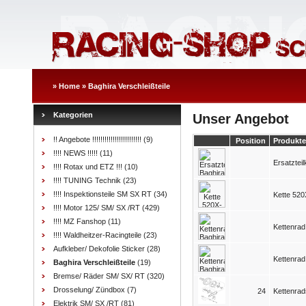
»
Home
»
Baghira Verschleißteile
Kategorien
Unser Angebot
!! Angebote !!!!!!!!!!!!!!!!!!!!!!!!
(9)
Position
Produkte
!!!! NEWS !!!!!
(11)
Ersatzteil
!!!! Rotax und ETZ !!!
(10)
!!!! TUNING Technik
(23)
!!!! Inspektionsteile SM SX RT
(34)
Kette 520
!!!! Motor 125/ SM/ SX /RT
(429)
!!!! MZ Fanshop
(11)
Kettenrad
!!!! Waldheitzer-Racingteile
(23)
Aufkleber/ Dekofolie Sticker
(28)
Kettenrad
Baghira Verschleißteile
(19)
Bremse/ Räder SM/ SX/ RT
(320)
Drosselung/ Zündbox
(7)
24
Kettenra
Elektrik SM/ SX /RT
(81)