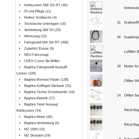
Kühlsystem SM/ SX/ RT
(45)
Kettensat
Öl und Pflege
(11)
Reifen/ Schläuche
(4)
31
Kraftstof
Technische Unterlagen
(16)
Verkleidung SM/ SX
(20)
Werkzeug
(12)
36
Kupplung
Fahrgestell SM/ SX/ RT
(368)
Zubehör/ Extras
(9)
Luftfilter 
NEU Fahrzeuge
UVEX Cross/ Ski Brillen
28
Mutter für
Baghira Fahrgestell/ Auspuff/
Lenker
(109)
Baghira Bremse/ Räder
(138)
Ölfilter 
Baghira Kotflügel/ Sitzbank
(31)
Baghira Tacho/ Scheinwerfer
(16)
14
Ölfilter B
Baghira Elektrik
(27)
Baghira Tank/ Ansaug/
Ritzel Ba
Kühlsystem
(34)
Baghira Motor
(65)
Baghira Verkleidung
(6)
Ritzel Ba
MZ 1000
(13)
MZ Skorpion
(24)