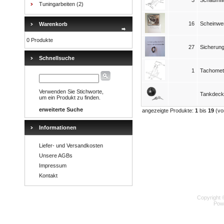
3
Schaumfilt
Tuningarbeiten
(2)
16
Scheinwer
Warenkorb
0 Produkte
27
Sicherung
Schnellsuche
1
Tachomet
Verwenden Sie Stichworte,
Tankdecke
um ein Produkt zu finden.
erweiterte Suche
angezeigte Produkte:
1
bis
19
(v
Informationen
Liefer- und Versandkosten
Unsere AGBs
Impressum
Kontakt
Copyright 
Pow