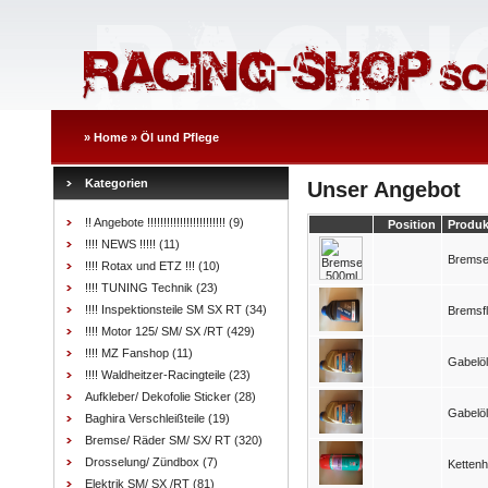
»
Home
»
Öl und Pflege
Kategorien
Unser Angebot
!! Angebote !!!!!!!!!!!!!!!!!!!!!!!!
(9)
Position
Produk
!!!! NEWS !!!!!
(11)
Bremse
!!!! Rotax und ETZ !!!
(10)
!!!! TUNING Technik
(23)
!!!! Inspektionsteile SM SX RT
(34)
Bremsf
!!!! Motor 125/ SM/ SX /RT
(429)
!!!! MZ Fanshop
(11)
Gabelöl
!!!! Waldheitzer-Racingteile
(23)
Aufkleber/ Dekofolie Sticker
(28)
Gabelöl
Baghira Verschleißteile
(19)
Bremse/ Räder SM/ SX/ RT
(320)
Drosselung/ Zündbox
(7)
Kettenh
Elektrik SM/ SX /RT
(81)