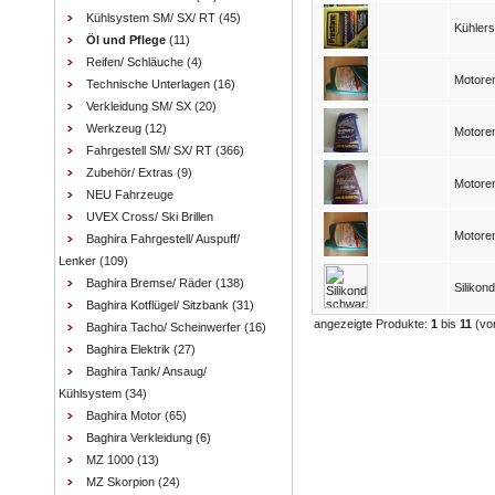
Kühlsystem SM/ SX/ RT
(45)
Kühlers
Öl und Pflege
(11)
Reifen/ Schläuche
(4)
Motore
Technische Unterlagen
(16)
Verkleidung SM/ SX
(20)
Werkzeug
(12)
Motore
Fahrgestell SM/ SX/ RT
(366)
Zubehör/ Extras
(9)
Motore
NEU Fahrzeuge
UVEX Cross/ Ski Brillen
Motore
Baghira Fahrgestell/ Auspuff/
Lenker
(109)
Baghira Bremse/ Räder
(138)
Siliko
Baghira Kotflügel/ Sitzbank
(31)
angezeigte Produkte:
1
bis
11
(vo
Baghira Tacho/ Scheinwerfer
(16)
Baghira Elektrik
(27)
Baghira Tank/ Ansaug/
Kühlsystem
(34)
Baghira Motor
(65)
Baghira Verkleidung
(6)
MZ 1000
(13)
MZ Skorpion
(24)