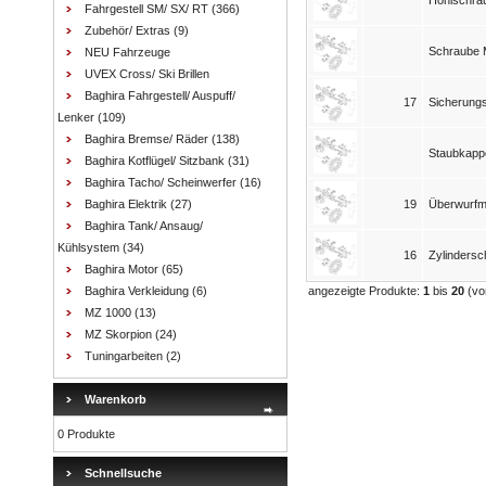
Hohlschra
Fahrgestell SM/ SX/ RT
(366)
Zubehör/ Extras
(9)
Schraube 
NEU Fahrzeuge
UVEX Cross/ Ski Brillen
Baghira Fahrgestell/ Auspuff/
17
Sicherungs
Lenker
(109)
Baghira Bremse/ Räder
(138)
Staubkapp
Baghira Kotflügel/ Sitzbank
(31)
Baghira Tacho/ Scheinwerfer
(16)
Baghira Elektrik
(27)
19
Überwurfmut
Baghira Tank/ Ansaug/
Kühlsystem
(34)
16
Zylinders
Baghira Motor
(65)
Baghira Verkleidung
(6)
angezeigte Produkte:
1
bis
20
(v
MZ 1000
(13)
MZ Skorpion
(24)
Tuningarbeiten
(2)
Warenkorb
0 Produkte
Schnellsuche