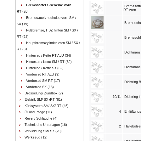
Bremssattel / -scheibe vorn
Bremssatte
RT vorn
RT
(20)
Bremssattel / -scheibe vorn SM /
Bremsschei
SX
(19)
Fußbremse, HBZ hinten SM / SX /
RT
(28)
Bremsschl
Hauptbremszylinder vorn SM / SX /
RT
(31)
Dichtmans
Hinterrad / Kette RT ALU
(34)
Hinterrad / Kette SM / RT
(62)
Dichtmansc
Hinterrad / Kette SX
(62)
Vorderrad RT ALU
(9)
Vorderrad SM RT
(17)
Dichtring
Vorderrad SX
(13)
Drosselung/ Zündbox
(7)
10/11
Dichtring i
Elektrik SM/ SX /RT
(81)
Kühlsystem SM/ SX/ RT
(45)
4
Entlüftung
Öl und Pflege
(11)
Reifen/ Schläuche
(4)
Technische Unterlagen
(16)
2
Haltebolze
Verkleidung SM/ SX
(20)
Werkzeug
(12)