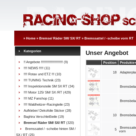
»
Home
»
Bremse/ Räder SM/ SX/ RT
»
Bremssattel / -scheibe vorn RT
Kategorien
Unser Angebot
!! Angebote !!!!!!!!!!!!!!!!!!!!!!!!
(9)
Position
Produkte
!!!! NEWS !!!!!
(11)
18
Adapterplat
!!!! Rotax und ETZ !!!
(10)
!!!! TUNING Technik
(23)
!!!! Inspektionsteile SM SX RT
(34)
Bremsbela
!!!! Motor 125/ SM/ SX /RT
(429)
!!!! MZ Fanshop
(11)
Bremsbela
!!!! Waldheitzer-Racingteile
(23)
Aufkleber/ Dekofolie Sticker
(28)
10
Bremsbelag
Baghira Verschleißteile
(19)
Bremse/ Räder SM/ SX/ RT
(320)
Bremssatte
Bremssattel / -scheibe hinten SM /
5
vorn
SX / RT
(25)