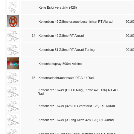
Kette Esjot verstärkt (428)
Kettenblatt 49 Zähne orange beschichtet RT Alurad
9016
14
Kettenblatt 49 Zähne RT Alurad
9016
Kettenblatt 51 Zähne RT Alurad Tuning
9016
Kettenhaftspray 500ml Addinol
15
Kettenradschraubensatz RT ALU Rad
Kettensatz 16x49 (DID X-Ring ) Kette 428-136) RT Alu
Rad
Kettensatz 16x49 (428 DID verstärkt 126) RT Alurad
Kettensatz 16x49 (X-Ring Kette 428-126) RT Alurad