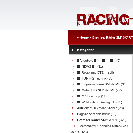
»
Home
»
Bremse/ Räder SM/ SX/ RT
Kategorien
!! Angebote !!!!!!!!!!!!!!!!!!!!!!!!
(9)
!!!! NEWS !!!!!
(11)
!!!! Rotax und ETZ !!!
(10)
!!!! TUNING Technik
(23)
!!!! Inspektionsteile SM SX RT
(34)
!!!! Motor 125/ SM/ SX /RT
(429)
!!!! MZ Fanshop
(11)
!!!! Waldheitzer-Racingteile
(23)
Aufkleber/ Dekofolie Sticker
(28)
Baghira Verschleißteile
(19)
Bremse/ Räder SM/ SX/ RT
(320)
Bremssattel / -scheibe hinten SM /
SX / RT
(25)