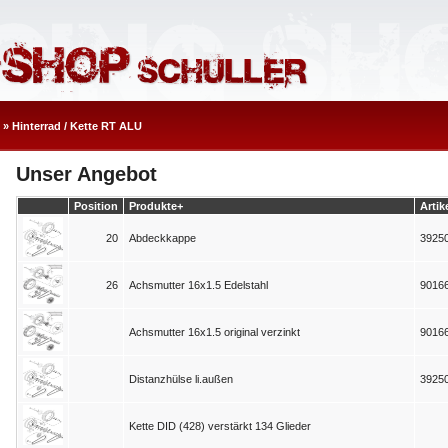
»
Hinterrad / Kette RT ALU
Unser Angebot
Position
Produkte+
Artik
20
Abdeckkappe
3925
26
Achsmutter 16x1.5 Edelstahl
9016
Achsmutter 16x1.5 original verzinkt
9016
Distanzhülse li.außen
3925
Kette DID (428) verstärkt 134 Glieder