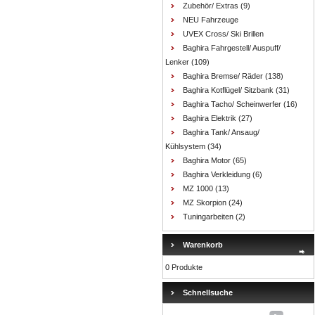
Zubehör/ Extras
(9)
NEU Fahrzeuge
UVEX Cross/ Ski Brillen
Baghira Fahrgestell/ Auspuff/
Lenker
(109)
Baghira Bremse/ Räder
(138)
Baghira Kotflügel/ Sitzbank
(31)
Baghira Tacho/ Scheinwerfer
(16)
Baghira Elektrik
(27)
Baghira Tank/ Ansaug/
Kühlsystem
(34)
Baghira Motor
(65)
Baghira Verkleidung
(6)
MZ 1000
(13)
MZ Skorpion
(24)
Tuningarbeiten
(2)
Warenkorb
0 Produkte
Schnellsuche