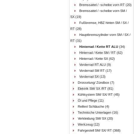
Bremssattel / -scheibe vorn RT
(20)
Bremssattel / -scheibe vorn SM /
SX
(19)
Fußbremse, HBZ hinten SM / SX /
RT
(28)
Hauptbremszylinder vorn SM / SX /
RT
(31)
Hinterrad / Kette RT ALU
(34)
Hinterrad / Kette SM / RT
(62)
Hinterrad / Kette SX
(62)
Vorderrad RT ALU
(9)
Vorderrad SM RT
(17)
Vorderrad SX
(13)
Drosselung/ Zündbox
(7)
Elektrik SM/ SX /RT
(81)
Kühlsystem SM/ SX/ RT
(45)
Öl und Pflege
(11)
Reifen/ Schläuche
(4)
Technische Unterlagen
(16)
Verkleidung SM/ SX
(20)
Werkzeug
(12)
Fahrgestell SM/ SX/ RT
(368)