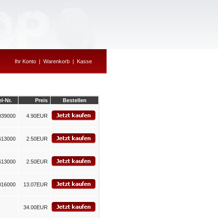
Ihr Konto
|
Warenkorb
|
Kasse
el-Nr.
Preis
Bestellen
039000
4.90EUR
613000
2.50EUR
613000
2.50EUR
016000
13.07EUR
34.00EUR