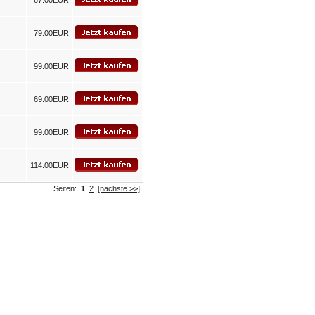
67.00EUR
79.00EUR
99.00EUR
69.00EUR
99.00EUR
114.00EUR
Seiten:
1
2
[nächste >>]