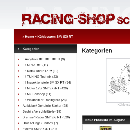
»
Home
»
Kühlsystem SM/ SX/ RT
Kategorien
Kategorien
!! Angebote !!!!!!!!!!!!!!!!!!!!!!!!
(9)
!!!! NEWS !!!!!
(11)
!!!! Rotax und ETZ !!!
(10)
!!!! TUNING Technik
(23)
!!!! Inspektionsteile SM SX RT
(34)
!!!! Motor 125/ SM/ SX /RT
(429)
!!!! MZ Fanshop
(11)
!!!! Waldheitzer-Racingteile
(23)
Kühlsys
Aufkleber/ Dekofolie Sticker
(28)
Baghira Verschleißteile
(19)
Bremse/ Räder SM/ SX/ RT
(320)
Neue Produkte im August
Drosselung/ Zündbox
(7)
Elektrik SM/ SX /RT
(81)