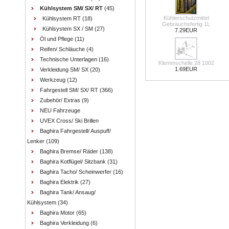
Kühlsystem SM/ SX/ RT
(45)
Kühlerschutzmittel
Kühlsystem RT
(18)
Gebrauchsfertig 1L
Kühlsystem SX / SM
(27)
7.29EUR
Öl und Pflege
(11)
Reifen/ Schläuche
(4)
Technische Unterlagen
(16)
Klemmschelle 28 1002
1.69EUR
Verkleidung SM/ SX
(20)
Werkzeug
(12)
Fahrgestell SM/ SX/ RT
(366)
Zubehör/ Extras
(9)
NEU Fahrzeuge
UVEX Cross/ Ski Brillen
Baghira Fahrgestell/ Auspuff/
Lenker
(109)
Baghira Bremse/ Räder
(138)
Baghira Kotflügel/ Sitzbank
(31)
Baghira Tacho/ Scheinwerfer
(16)
Baghira Elektrik
(27)
Baghira Tank/ Ansaug/
Kühlsystem
(34)
Baghira Motor
(65)
Baghira Verkleidung
(6)