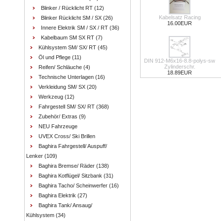
Blinker / Rücklicht RT
(12)
Kabelsatz Racing
Blinker Rücklicht SM / SX
(26)
16.00EUR
Innere Elektrik SM / SX / RT
(36)
Kabelbaum SM SX RT
(7)
Kühlsystem SM/ SX/ RT
(45)
Öl und Pflege
(11)
DIN 912-M6x16-8.8-polys-sw
Zylinderschr.
Reifen/ Schläuche
(4)
18.89EUR
Technische Unterlagen
(16)
Verkleidung SM/ SX
(20)
Werkzeug
(12)
Fahrgestell SM/ SX/ RT
(368)
Zubehör/ Extras
(9)
NEU Fahrzeuge
UVEX Cross/ Ski Brillen
Baghira Fahrgestell/ Auspuff/
Lenker
(109)
Baghira Bremse/ Räder
(138)
Baghira Kotflügel/ Sitzbank
(31)
Baghira Tacho/ Scheinwerfer
(16)
Baghira Elektrik
(27)
Baghira Tank/ Ansaug/
Kühlsystem
(34)