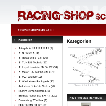
»
Home
»
Elektrik SM/ SX /RT
Kategorien
Kategorien
!! Angebote !!!!!!!!!!!!!!!!!!!!!!!!
(9)
!!!! NEWS !!!!!
(11)
!!!! Rotax und ETZ !!!
(10)
!!!! TUNING Technik
(23)
!!!! Inspektionsteile SM SX RT
(34)
!!!! Motor 125/ SM/ SX /RT
(429)
!!!! MZ Fanshop
(11)
!!!! Waldheitzer-Racingteile
(23)
Blinker / Rücklicht RT
Aufkleber/ Dekofolie Sticker
(28)
Baghira Verschleißteile
(19)
Bremse/ Räder SM/ SX/ RT
(320)
Neue Produkte im August
Drosselung/ Zündbox
(7)
Elektrik SM/ SX /RT
(81)