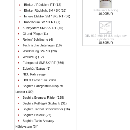
Blinker / Rücklicht RT
(12)
Kabelsatz Racing
Blinker Rücklicht SM / SX
(26)
16.00EUR
Innere Elektrik SM / SX / RT
(36)
Kabelbaum SM SX RT
(7)
Kühlsystem SM/ SX/ RT
(45)
Öl und Pflege
(11)
DIN 912-M6x16-8.8-polys-sw
Zylinderschr.
Reifen/ Schläuche
(4)
18.89EUR
Technische Unterlagen
(16)
Verkleidung SM/ SX
(20)
Werkzeug
(12)
Fahrgestell SM/ SX/ RT
(366)
Zubehör/ Extras
(9)
NEU Fahrzeuge
UVEX Cross/ Ski Brillen
Baghira Fahrgestell/ Auspuff/
Lenker
(109)
Baghira Bremse/ Räder
(138)
Baghira Kotflügel/ Sitzbank
(31)
Baghira Tacho/ Scheinwerfer
(16)
Baghira Elektrik
(27)
Baghira Tank/ Ansaug/
Kühlsystem
(34)