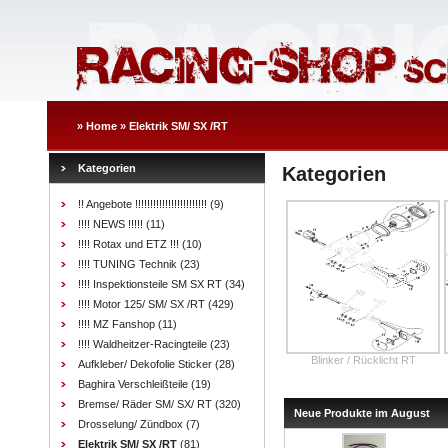
»
Home
»
Elektrik SM/ SX /RT
Kategorien
Kategorien
!! Angebote !!!!!!!!!!!!!!!!!!!!!!!!
(9)
!!!! NEWS !!!!!
(11)
!!!! Rotax und ETZ !!!
(10)
!!!! TUNING Technik
(23)
!!!! Inspektionsteile SM SX RT
(34)
!!!! Motor 125/ SM/ SX /RT
(429)
!!!! MZ Fanshop
(11)
!!!! Waldheitzer-Racingteile
(23)
Blinker / Rücklicht RT
Aufkleber/ Dekofolie Sticker
(28)
Baghira Verschleißteile
(19)
Bremse/ Räder SM/ SX/ RT
(320)
Neue Produkte im August
Drosselung/ Zündbox
(7)
Elektrik SM/ SX /RT
(81)