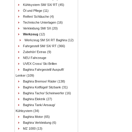
Kühlsystem SM/ SX/ RT
(45)
Öl und Pflege
(11)
Reifen/ Schläuche
(4)
Technische Unterlagen
(16)
Verkleidung SM/ SX
(20)
Werkzeug
(12)
Werkzeug SM SX RT Baghira
(12)
Fahrgestell SM/ SX/ RT
(366)
Zubehör/ Extras
(9)
NEU Fahrzeuge
UVEX Cross/ Ski Brillen
Baghira Fahrgestell/ Auspuff/
Lenker
(109)
Baghira Bremse/ Räder
(138)
Baghira Kotflügel/ Sitzbank
(31)
Baghira Tacho/ Scheinwerfer
(16)
Baghira Elektrik
(27)
Baghira Tank/ Ansaug/
Kühlsystem
(34)
Baghira Motor
(65)
Baghira Verkleidung
(6)
MZ 1000
(13)