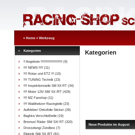
»
Home
»
Werkzeug
Kategorien
Kategorien
!! Angebote !!!!!!!!!!!!!!!!!!!!!!!!
(9)
!!!! NEWS !!!!!
(11)
!!!! Rotax und ETZ !!!
(10)
!!!! TUNING Technik
(23)
!!!! Inspektionsteile SM SX RT
(34)
!!!! Motor 125/ SM/ SX /RT
(429)
!!!! MZ Fanshop
(11)
!!!! Waldheitzer-Racingteile
(23)
Aufkleber/ Dekofolie Sticker
(28)
Baghira Verschleißteile
(19)
Bremse/ Räder SM/ SX/ RT
(320)
Neue Produkte im August
Drosselung/ Zündbox
(7)
Elektrik SM/ SX /RT
(81)