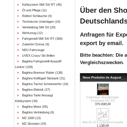
Kühlsystem SM/ SX/ RT
(45)
Über den Sho
Öl und Pflege
(11)
Reifen/ Schläuche
(4)
Deutschlands
Technische Unterlagen
(16)
Verkleidung SM/ SX
(20)
Werkzeug
(12)
Anfragen für Expo
Fahrgestell SM/ SX/ RT
(366)
export by email.
Zubehör/ Extras
(9)
NEU Fahrzeuge
Bitte beachten: Die
UVEX Cross/ Ski Brillen
Baghira Fahrgestell/ Auspuff/
Vergleichszwecken.
Lenker
(109)
Baghira Bremse/ Räder
(138)
Neue Produkte im August
Baghira Kotflügel/ Sitzbank
(31)
Baghira Tacho/ Scheinwerfer
(16)
Baghira Elektrik
(27)
Baghira Tank/ Ansaug/
Federbein Stoßdämpfer
Federbein MZ RT
Kühlsystem
(34)
375.00EUR
Baghira Motor
(65)
Baghira Verkleidung
(6)
MZ 1000
(13)
M8x35 10.9 Zylinderschraube
MZ Skorpion
(24)
1.13EUR