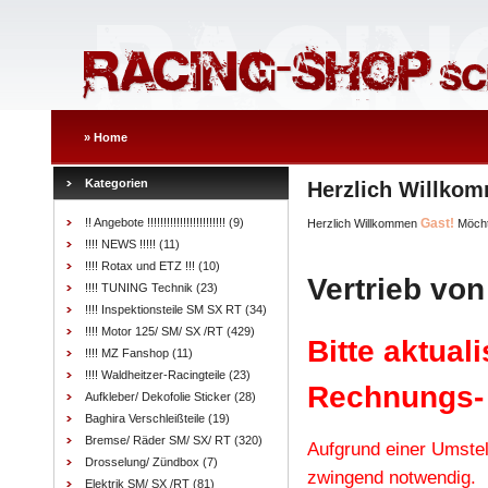
»
Home
Kategorien
Herzlich Willko
!! Angebote !!!!!!!!!!!!!!!!!!!!!!!!
(9)
Gast!
Herzlich Willkommen
Möcht
!!!! NEWS !!!!!
(11)
!!!! Rotax und ETZ !!!
(10)
Vertrieb von
!!!! TUNING Technik
(23)
!!!! Inspektionsteile SM SX RT
(34)
!!!! Motor 125/ SM/ SX /RT
(429)
Bitte aktual
!!!! MZ Fanshop
(11)
!!!! Waldheitzer-Racingteile
(23)
Rechnungs-
Aufkleber/ Dekofolie Sticker
(28)
Baghira Verschleißteile
(19)
Bremse/ Räder SM/ SX/ RT
(320)
Aufgrund einer Umstel
Drosselung/ Zündbox
(7)
zwingend notwendig.
Elektrik SM/ SX /RT
(81)