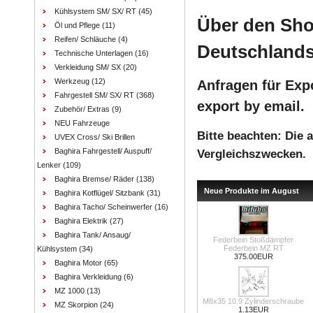
Kühlsystem SM/ SX/ RT
(45)
Über den Sho
Öl und Pflege
(11)
Reifen/ Schläuche
(4)
Deutschlands
Technische Unterlagen
(16)
Verkleidung SM/ SX
(20)
Werkzeug
(12)
Anfragen für Expo
Fahrgestell SM/ SX/ RT
(368)
export by email.
Zubehör/ Extras
(9)
NEU Fahrzeuge
Bitte beachten: Die
UVEX Cross/ Ski Brillen
Baghira Fahrgestell/ Auspuff/
Vergleichszwecken.
Lenker
(109)
Baghira Bremse/ Räder
(138)
Neue Produkte im August
Baghira Kotflügel/ Sitzbank
(31)
Baghira Tacho/ Scheinwerfer
(16)
Baghira Elektrik
(27)
Baghira Tank/ Ansaug/
Federbein Stoßdämpfer
Federbein MZ RT
Kühlsystem
(34)
375.00EUR
Baghira Motor
(65)
Baghira Verkleidung
(6)
MZ 1000
(13)
M8x35 10.9 Zylinderschraube
MZ Skorpion
(24)
1.13EUR