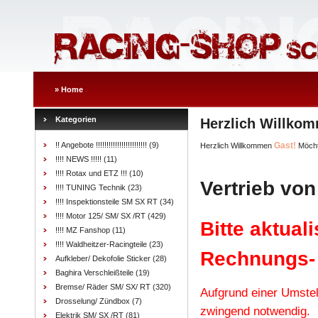
»
Home
Kategorien
Herzlich Willko
!! Angebote !!!!!!!!!!!!!!!!!!!!!!!!
(9)
Gast!
Herzlich Willkommen
Möcht
!!!! NEWS !!!!!
(11)
!!!! Rotax und ETZ !!!
(10)
Vertrieb von
!!!! TUNING Technik
(23)
!!!! Inspektionsteile SM SX RT
(34)
!!!! Motor 125/ SM/ SX /RT
(429)
Bitte aktual
!!!! MZ Fanshop
(11)
!!!! Waldheitzer-Racingteile
(23)
Rechnungs-
Aufkleber/ Dekofolie Sticker
(28)
Baghira Verschleißteile
(19)
Bremse/ Räder SM/ SX/ RT
(320)
Aufgrund einer Umstel
Drosselung/ Zündbox
(7)
zwingend notwendig.
Elektrik SM/ SX /RT
(81)