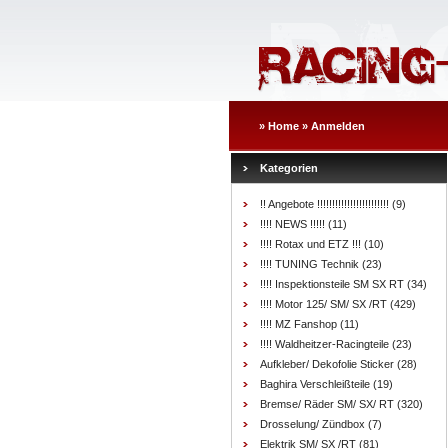
»
Home
»
Anmelden
Kategorien
!! Angebote !!!!!!!!!!!!!!!!!!!!!!!!
(9)
!!!! NEWS !!!!!
(11)
!!!! Rotax und ETZ !!!
(10)
!!!! TUNING Technik
(23)
!!!! Inspektionsteile SM SX RT
(34)
!!!! Motor 125/ SM/ SX /RT
(429)
!!!! MZ Fanshop
(11)
!!!! Waldheitzer-Racingteile
(23)
Aufkleber/ Dekofolie Sticker
(28)
Baghira Verschleißteile
(19)
Bremse/ Räder SM/ SX/ RT
(320)
Drosselung/ Zündbox
(7)
Elektrik SM/ SX /RT
(81)