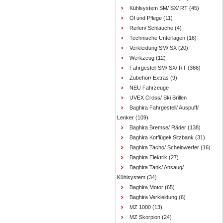
Kühlsystem SM/ SX/ RT
(45)
Öl und Pflege
(11)
Reifen/ Schläuche
(4)
Technische Unterlagen
(16)
Verkleidung SM/ SX
(20)
Werkzeug
(12)
Fahrgestell SM/ SX/ RT
(366)
Zubehör/ Extras
(9)
NEU Fahrzeuge
UVEX Cross/ Ski Brillen
Baghira Fahrgestell/ Auspuff/
Lenker
(109)
Baghira Bremse/ Räder
(138)
Baghira Kotflügel/ Sitzbank
(31)
Baghira Tacho/ Scheinwerfer
(16)
Baghira Elektrik
(27)
Baghira Tank/ Ansaug/
Kühlsystem
(34)
Baghira Motor
(65)
Baghira Verkleidung
(6)
MZ 1000
(13)
MZ Skorpion
(24)