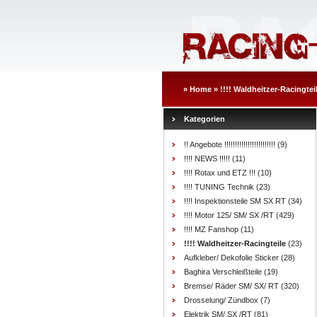
»
Home
»
!!!! Waldheitzer-Racingtei
Kategorien
!! Angebote !!!!!!!!!!!!!!!!!!!!!!!!
(9)
!!!! NEWS !!!!!
(11)
!!!! Rotax und ETZ !!!
(10)
!!!! TUNING Technik
(23)
!!!! Inspektionsteile SM SX RT
(34)
!!!! Motor 125/ SM/ SX /RT
(429)
!!!! MZ Fanshop
(11)
!!!! Waldheitzer-Racingteile
(23)
Aufkleber/ Dekofolie Sticker
(28)
Baghira Verschleißteile
(19)
Bremse/ Räder SM/ SX/ RT
(320)
Drosselung/ Zündbox
(7)
Elektrik SM/ SX /RT
(81)