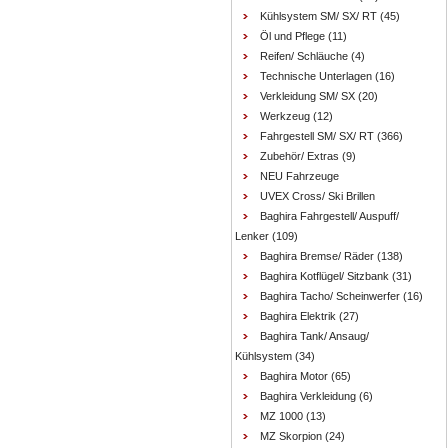
Kühlsystem SM/ SX/ RT
(45)
Öl und Pflege
(11)
Reifen/ Schläuche
(4)
Technische Unterlagen
(16)
Verkleidung SM/ SX
(20)
Werkzeug
(12)
Fahrgestell SM/ SX/ RT
(366)
Zubehör/ Extras
(9)
NEU Fahrzeuge
UVEX Cross/ Ski Brillen
Baghira Fahrgestell/ Auspuff/
Lenker
(109)
Baghira Bremse/ Räder
(138)
Baghira Kotflügel/ Sitzbank
(31)
Baghira Tacho/ Scheinwerfer
(16)
Baghira Elektrik
(27)
Baghira Tank/ Ansaug/
Kühlsystem
(34)
Baghira Motor
(65)
Baghira Verkleidung
(6)
MZ 1000
(13)
MZ Skorpion
(24)