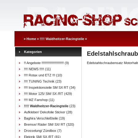
»
Home
»
!!!! Waldheitzer-Racingteile
»
Kategorien
Edelstahlschraub
!! Angebote !!!!!!!!!!!!!!!!!!!!!!!!
(9)
Edelstahlschraubensatz Motorhalt
!!!! NEWS !!!!!
(11)
!!!! Rotax und ETZ !!!
(10)
!!!! TUNING Technik
(23)
!!!! Inspektionsteile SM SX RT
(34)
!!!! Motor 125/ SM/ SX /RT
(429)
!!!! MZ Fanshop
(11)
!!!! Waldheitzer-Racingteile
(23)
Aufkleber/ Dekofolie Sticker
(28)
Baghira Verschleißteile
(19)
Bremse/ Räder SM/ SX/ RT
(320)
Drosselung/ Zündbox
(7)
Elektrik SM/ SX /RT
(81)