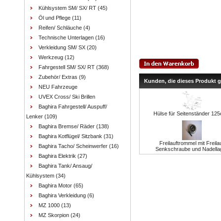
Kühlsystem SM/ SX/ RT
(45)
Öl und Pflege
(11)
Reifen/ Schläuche
(4)
Technische Unterlagen
(16)
Verkleidung SM/ SX
(20)
Werkzeug
(12)
Fahrgestell SM/ SX/ RT
(368)
Zubehör/ Extras
(9)
Kunden, die dieses Produkt 
NEU Fahrzeuge
UVEX Cross/ Ski Brillen
Baghira Fahrgestell/ Auspuff/
Hülse für Seitenständer 12
Lenker
(109)
Baghira Bremse/ Räder
(138)
Baghira Kotflügel/ Sitzbank
(31)
Freilauftrommel mit Freila
Baghira Tacho/ Scheinwerfer
(16)
Senkschraube und Nadella
Baghira Elektrik
(27)
Baghira Tank/ Ansaug/
Kühlsystem
(34)
Baghira Motor
(65)
Baghira Verkleidung
(6)
MZ 1000
(13)
MZ Skorpion
(24)