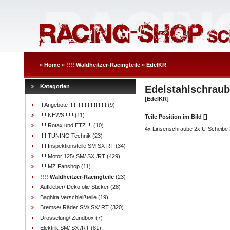
»
Home
»
!!!! Waldheitzer-Racingteile
»
EdelKR
Kategorien
Edelstahlschraub
[EdelKR]
!! Angebote !!!!!!!!!!!!!!!!!!!!!!!!
(9)
!!!! NEWS !!!!!
(11)
Teile Position im Bild []
!!!! Rotax und ETZ !!!
(10)
4x Linsenschraube 2x U-Scheibe 
!!!! TUNING Technik
(23)
!!!! Inspektionsteile SM SX RT
(34)
!!!! Motor 125/ SM/ SX /RT
(429)
!!!! MZ Fanshop
(11)
!!!! Waldheitzer-Racingteile
(23)
Aufkleber/ Dekofolie Sticker
(28)
Baghira Verschleißteile
(19)
Bremse/ Räder SM/ SX/ RT
(320)
Drosselung/ Zündbox
(7)
Elektrik SM/ SX /RT
(81)