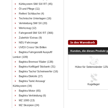
Kühlsystem SM/ SX/ RT
(45)
Öl und Pflege
(11)
Reifen/ Schläuche
(4)
Technische Unterlagen
(16)
Verkleidung SM/ SX
(20)
Werkzeug
(12)
Fahrgestell SM/ SX/ RT
(366)
Zubehör/ Extras
(9)
NEU Fahrzeuge
UVEX Cross/ Ski Brillen
Kunden, die dieses Produkt 
Baghira Fahrgestell/ Auspuff/
Lenker
(109)
Baghira Bremse/ Räder
(138)
Baghira Kotflügel/ Sitzbank
(31)
Hülse für Seitenständer 12
Baghira Tacho/ Scheinwerfer
(16)
Baghira Elektrik
(27)
Baghira Tank/ Ansaug/
Kugellager
Kühlsystem
(34)
Baghira Motor
(65)
Baghira Verkleidung
(6)
MZ 1000
(13)
MZ Skorpion
(24)