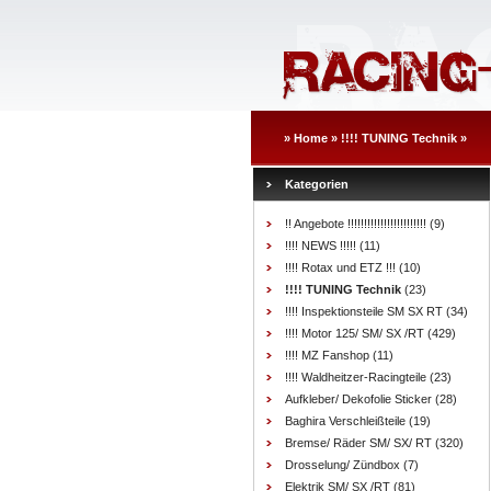
»
Home
»
!!!! TUNING Technik
»
Kategorien
!! Angebote !!!!!!!!!!!!!!!!!!!!!!!!
(9)
!!!! NEWS !!!!!
(11)
!!!! Rotax und ETZ !!!
(10)
!!!! TUNING Technik
(23)
!!!! Inspektionsteile SM SX RT
(34)
!!!! Motor 125/ SM/ SX /RT
(429)
!!!! MZ Fanshop
(11)
!!!! Waldheitzer-Racingteile
(23)
Aufkleber/ Dekofolie Sticker
(28)
Baghira Verschleißteile
(19)
Bremse/ Räder SM/ SX/ RT
(320)
Drosselung/ Zündbox
(7)
Elektrik SM/ SX /RT
(81)