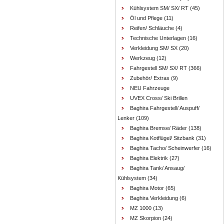
Kühlsystem SM/ SX/ RT
(45)
Öl und Pflege
(11)
Reifen/ Schläuche
(4)
Technische Unterlagen
(16)
Verkleidung SM/ SX
(20)
Werkzeug
(12)
Fahrgestell SM/ SX/ RT
(366)
Zubehör/ Extras
(9)
NEU Fahrzeuge
UVEX Cross/ Ski Brillen
Baghira Fahrgestell/ Auspuff/
Lenker
(109)
Baghira Bremse/ Räder
(138)
Baghira Kotflügel/ Sitzbank
(31)
Baghira Tacho/ Scheinwerfer
(16)
Baghira Elektrik
(27)
Baghira Tank/ Ansaug/
Kühlsystem
(34)
Baghira Motor
(65)
Baghira Verkleidung
(6)
MZ 1000
(13)
MZ Skorpion
(24)