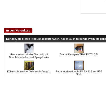
Kunden, die dieses Produkt gekauft haben, haben auch folgende Produkte geka
Hauptbremszylinder Alternativ mit
Bremsflüssigkeit TRW DOT4 0,5l
Bremlichtschalter und Spiegelhalter
Kühlerschutzmittel Gebrauchsfertig 1L
Reparaturhandbuch SM SX 125 auf USB
Stick