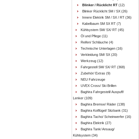
Blinker / Rücklicht RT
(12)
Blinker Rücklicht SM / SX
(26)
Innere Elektrik SM / SX / RT
(36)
Kabelbaum SM SX RT
(7)
Kühlsystem SM/ SX/ RT
(45)
Öl und Pflege
(11)
Reifen/ Schläuche
(4)
Technische Unterlagen
(16)
Verkleidung SM/ SX
(20)
Werkzeug
(12)
Fahrgestell SM/ SX/ RT
(368)
Zubehör/ Extras
(9)
NEU Fahrzeuge
UVEX Cross/ Ski Brillen
Baghira Fahrgestell/ Auspuff/
Lenker
(109)
Baghira Bremse/ Räder
(138)
Baghira Kotflügel/ Sitzbank
(31)
Baghira Tacho/ Scheinwerfer
(16)
Baghira Elektrik
(27)
Baghira Tank/ Ansaug/
Kühlsystem
(34)