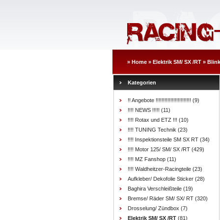
»
Home
»
Elektrik SM/ SX /RT
»
Blink
Kategorien
!! Angebote !!!!!!!!!!!!!!!!!!!!!!!!
(9)
!!!! NEWS !!!!!
(11)
!!!! Rotax und ETZ !!!
(10)
!!!! TUNING Technik
(23)
!!!! Inspektionsteile SM SX RT
(34)
!!!! Motor 125/ SM/ SX /RT
(429)
!!!! MZ Fanshop
(11)
!!!! Waldheitzer-Racingteile
(23)
Aufkleber/ Dekofolie Sticker
(28)
Baghira Verschleißteile
(19)
Bremse/ Räder SM/ SX/ RT
(320)
Drosselung/ Zündbox
(7)
Elektrik SM/ SX /RT
(81)