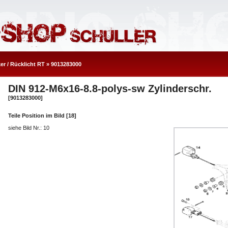
er / Rücklicht RT
»
9013283000
DIN 912-M6x16-8.8-polys-sw Zylinderschr.
[9013283000]
Teile Position im Bild [18]
siehe Bild Nr.: 10