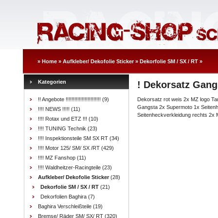
»
Home
»
Aufkleber/ Dekofolie Sticker
»
Dekorfolie SM / SX / RT
»
Kategorien
! Dekorsatz Gang
!! Angebote !!!!!!!!!!!!!!!!!!!!!!!!
(9)
Dekorsatz rot weis 2x MZ logo Ta
Gangsta 2x Supermoto 1x Seitenh
!!!! NEWS !!!!!
(11)
Seitenheckverkleidung rechts 2x 
!!!! Rotax und ETZ !!!
(10)
!!!! TUNING Technik
(23)
!!!! Inspektionsteile SM SX RT
(34)
!!!! Motor 125/ SM/ SX /RT
(429)
!!!! MZ Fanshop
(11)
!!!! Waldheitzer-Racingteile
(23)
Aufkleber/ Dekofolie Sticker
(28)
Dekorfolie SM / SX / RT
(21)
Dekorfolien Baghira
(7)
Baghira Verschleißteile
(19)
Bremse/ Räder SM/ SX/ RT
(320)