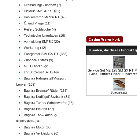
Drosselung/ Zündbox
(7)
Elektrik SM/ SX /RT
(81)
Kühlsystem SM/ SX/ RT
(45)
Öl und Pflege
(11)
Reifen/ Schläuche
(4)
Technische Unterlagen
(16)
Verkleidung SM/ SX
(20)
Werkzeug
(12)
Kunden, die dieses Produkt 
Fahrgestell SM/ SX/ RT
(366)
Zubehör/ Extras
(9)
NEU Fahrzeuge
Service Set MZ 125 SM SX RT 
UVEX Cross/ Ski Brillen
Guss Luftfilter Ölfilter Zündkerz
Baghira Fahrgestell/ Auspuff/
Lenker
(109)
Baghira Bremse/ Räder
(138)
Spiegelsatz
Baghira Kotflügel/ Sitzbank
(31)
Baghira Tacho/ Scheinwerfer
(16)
Baghira Elektrik
(27)
Baghira Tank/ Ansaug/
Kühlsystem
(34)
Baghira Motor
(65)
Baghira Verkleidung
(6)