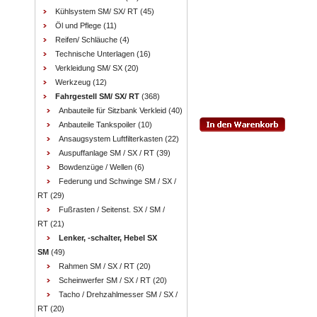
Kühlsystem SM/ SX/ RT
(45)
Öl und Pflege
(11)
Reifen/ Schläuche
(4)
Technische Unterlagen
(16)
Verkleidung SM/ SX
(20)
Werkzeug
(12)
Fahrgestell SM/ SX/ RT
(368)
Anbauteile für Sitzbank Verkleid
(40)
Anbauteile Tankspoiler
(10)
Ansaugsystem Luftfilterkasten
(22)
Auspuffanlage SM / SX / RT
(39)
Bowdenzüge / Wellen
(6)
Federung und Schwinge SM / SX /
RT
(29)
Fußrasten / Seitenst. SX / SM /
RT
(21)
Lenker, -schalter, Hebel SX
SM
(49)
Rahmen SM / SX / RT
(20)
Scheinwerfer SM / SX / RT
(20)
Tacho / Drehzahlmesser SM / SX /
RT
(20)