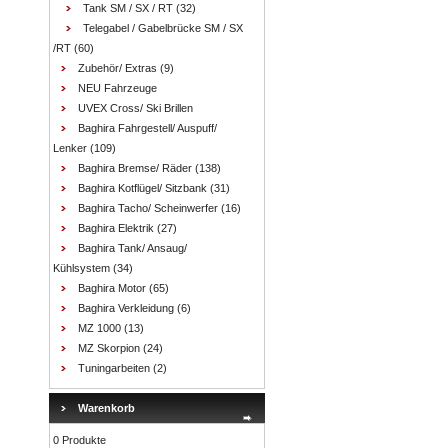
Tank SM / SX / RT
(32)
Telegabel / Gabelbrücke SM / SX
/RT
(60)
Zubehör/ Extras
(9)
NEU Fahrzeuge
UVEX Cross/ Ski Brillen
Baghira Fahrgestell/ Auspuff/
Lenker
(109)
Baghira Bremse/ Räder
(138)
Baghira Kotflügel/ Sitzbank
(31)
Baghira Tacho/ Scheinwerfer
(16)
Baghira Elektrik
(27)
Baghira Tank/ Ansaug/
Kühlsystem
(34)
Baghira Motor
(65)
Baghira Verkleidung
(6)
MZ 1000
(13)
MZ Skorpion
(24)
Tuningarbeiten
(2)
Warenkorb
0 Produkte