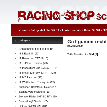
»
Home
»
Fahrgestell SM/ SX/ RT
»
Lenker, -schalter, Hebel SX SM
»
902
Kategorien
Griffgummi recht
[9023051000]
!! Angebote !!!!!!!!!!!!!!!!!!!!!!!!
(9)
!!!! NEWS !!!!!
(11)
Teile Position im Bild [5]
!!!! Rotax und ETZ !!!
(10)
!!!! TUNING Technik
(23)
!!!! Inspektionsteile SM SX RT
(34)
!!!! Motor 125/ SM/ SX /RT
(429)
!!!! MZ Fanshop
(11)
!!!! Waldheitzer-Racingteile
(23)
Aufkleber/ Dekofolie Sticker
(28)
Baghira Verschleißteile
(19)
Bremse/ Räder SM/ SX/ RT
(320)
Drosselung/ Zündbox
(7)
Elektrik SM/ SX /RT
(81)