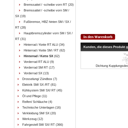
Bremssattel / -scheibe vorn RT
(20)
Bremssattel / -scheibe vorn SM /
SX
(19)
Fußbremse, HBZ hinten SM / SX /
RT
(28)
Hauptbremszylinder vorn SM / SX /
RT
(31)
Hinterrad / Kette RT ALU
(34)
Kunden, die dieses Produkt 
Hinterrad / Kette SM / RT
(62)
Hinterrad / Kette SX
(62)
Vorderrad RT ALU
(9)
Dichtung Kupplungsdeck
Vorderrad SM RT
(17)
Vorderrad SX
(13)
Drosselung/ Zündbox
(7)
Elektrik SM/ SX /RT
(81)
Kühlsystem SM/ SX/ RT
(45)
Öl und Pflege
(11)
Reifen/ Schläuche
(4)
Technische Unterlagen
(16)
Verkleidung SM/ SX
(20)
Werkzeug
(12)
Fahrgestell SM/ SX/ RT
(366)