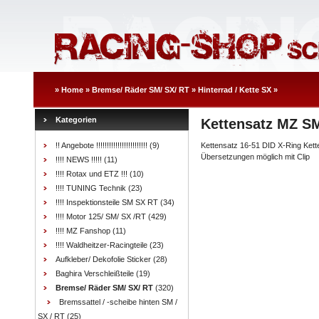
»
Home
»
Bremse/ Räder SM/ SX/ RT
»
Hinterrad / Kette SX
»
Kategorien
Kettensatz MZ SM
!! Angebote !!!!!!!!!!!!!!!!!!!!!!!!
(9)
Kettensatz 16-51 DID X-Ring Ket
Übersetzungen möglich mit Clip
!!!! NEWS !!!!!
(11)
!!!! Rotax und ETZ !!!
(10)
!!!! TUNING Technik
(23)
!!!! Inspektionsteile SM SX RT
(34)
!!!! Motor 125/ SM/ SX /RT
(429)
!!!! MZ Fanshop
(11)
!!!! Waldheitzer-Racingteile
(23)
Aufkleber/ Dekofolie Sticker
(28)
Baghira Verschleißteile
(19)
Bremse/ Räder SM/ SX/ RT
(320)
Bremssattel / -scheibe hinten SM /
SX / RT
(25)