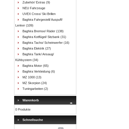
Zubehör/ Extras
(9)
NEU Fahrzeuge
UVEX Cross/ Ski Brillen
Baghira Fahrgestell/ Auspuff/
Lenker
(109)
Baghira Bremse/ Räder
(138)
Baghira Kotflügel/ Sitzbank
(31)
Baghira Tacho/ Scheinwerfer
(16)
Baghira Elektrik
(27)
Baghira Tank/ Ansaug/
Kühlsystem
(34)
Baghira Motor
(65)
Baghira Verkleidung
(6)
MZ 1000
(13)
MZ Skorpion
(24)
Tuningarbeiten
(2)
Warenkorb
0 Produkte
Schnellsuche