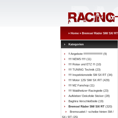
»
Home
»
Bremse/ Räder SM/ SX/ RT
Kategorien
!! Angebote !!!!!!!!!!!!!!!!!!!!!!!!
(9)
!!!! NEWS !!!!!
(11)
!!!! Rotax und ETZ !!!
(10)
!!!! TUNING Technik
(23)
!!!! Inspektionsteile SM SX RT
(34)
!!!! Motor 125/ SM/ SX /RT
(429)
!!!! MZ Fanshop
(11)
!!!! Waldheitzer-Racingteile
(23)
Aufkleber/ Dekofolie Sticker
(28)
Baghira Verschleißteile
(19)
Bremse/ Räder SM/ SX/ RT
(320)
Bremssattel / -scheibe hinten SM /
SX / RT
(25)