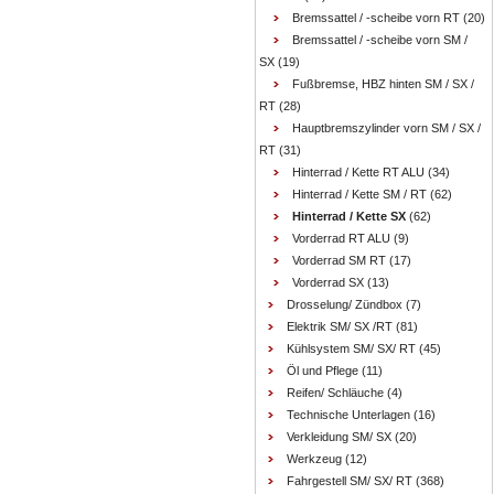
Bremssattel / -scheibe vorn RT
(20)
Bremssattel / -scheibe vorn SM /
SX
(19)
Fußbremse, HBZ hinten SM / SX /
RT
(28)
Hauptbremszylinder vorn SM / SX /
RT
(31)
Hinterrad / Kette RT ALU
(34)
Hinterrad / Kette SM / RT
(62)
Hinterrad / Kette SX
(62)
Vorderrad RT ALU
(9)
Vorderrad SM RT
(17)
Vorderrad SX
(13)
Drosselung/ Zündbox
(7)
Elektrik SM/ SX /RT
(81)
Kühlsystem SM/ SX/ RT
(45)
Öl und Pflege
(11)
Reifen/ Schläuche
(4)
Technische Unterlagen
(16)
Verkleidung SM/ SX
(20)
Werkzeug
(12)
Fahrgestell SM/ SX/ RT
(368)