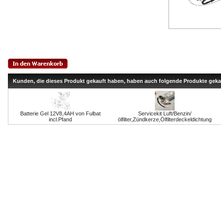
Kunden, die dieses Produkt gekauft haben, haben auch folgende Produkte geka
Batterie Gel 12V8,4AH von Fulbat
Servicekit Luft/Benzin/
incl.Pfand
ölfilter,Zündkerze,Ölfilterdeckeldichtung