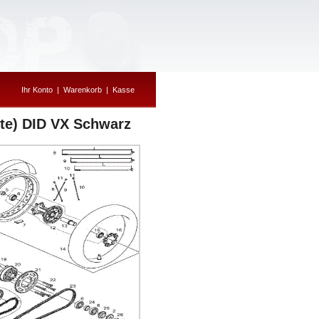
Ihr Konto
|
Warenkorb
|
Kasse
tte) DID VX Schwarz