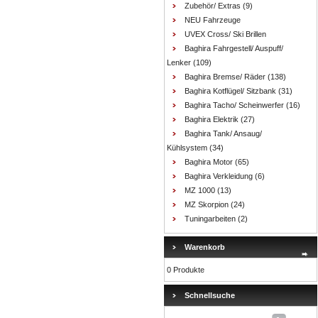
Zubehör/ Extras
(9)
NEU Fahrzeuge
UVEX Cross/ Ski Brillen
Baghira Fahrgestell/ Auspuff/
Lenker
(109)
Baghira Bremse/ Räder
(138)
Baghira Kotflügel/ Sitzbank
(31)
Baghira Tacho/ Scheinwerfer
(16)
Baghira Elektrik
(27)
Baghira Tank/ Ansaug/
Kühlsystem
(34)
Baghira Motor
(65)
Baghira Verkleidung
(6)
MZ 1000
(13)
MZ Skorpion
(24)
Tuningarbeiten
(2)
Warenkorb
0 Produkte
Schnellsuche