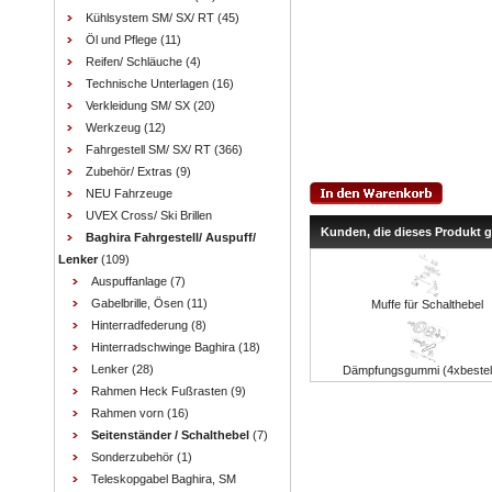
Kühlsystem SM/ SX/ RT
(45)
Öl und Pflege
(11)
Reifen/ Schläuche
(4)
Technische Unterlagen
(16)
Verkleidung SM/ SX
(20)
Werkzeug
(12)
Fahrgestell SM/ SX/ RT
(366)
Zubehör/ Extras
(9)
NEU Fahrzeuge
UVEX Cross/ Ski Brillen
Kunden, die dieses Produkt 
Baghira Fahrgestell/ Auspuff/
Lenker
(109)
Auspuffanlage
(7)
Gabelbrille, Ösen
(11)
Muffe für Schalthebel
Hinterradfederung
(8)
Hinterradschwinge Baghira
(18)
Lenker
(28)
Dämpfungsgummi (4xbestel
Rahmen Heck Fußrasten
(9)
Rahmen vorn
(16)
Seitenständer / Schalthebel
(7)
Sonderzubehör
(1)
Teleskopgabel Baghira, SM