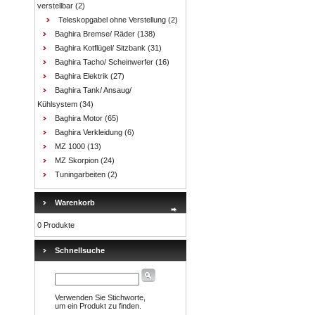
verstellbar
(2)
Teleskopgabel ohne Verstellung
(2)
Baghira Bremse/ Räder
(138)
Baghira Kotflügel/ Sitzbank
(31)
Baghira Tacho/ Scheinwerfer
(16)
Baghira Elektrik
(27)
Baghira Tank/ Ansaug/
Kühlsystem
(34)
Baghira Motor
(65)
Baghira Verkleidung
(6)
MZ 1000
(13)
MZ Skorpion
(24)
Tuningarbeiten
(2)
Warenkorb
0 Produkte
Schnellsuche
Verwenden Sie Stichworte,
um ein Produkt zu finden.