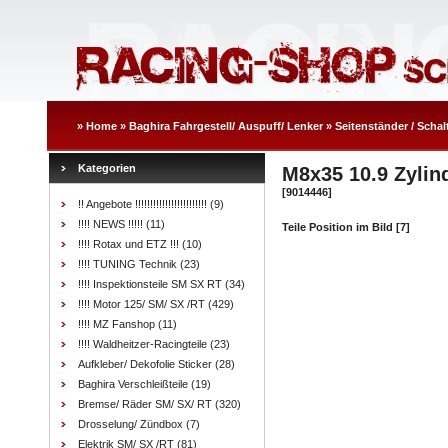
»
Home
»
Baghira Fahrgestell/ Auspuff/ Lenker
»
Seitenständer / Schal
Kategorien
M8x35 10.9 Zylin
[9014446]
!! Angebote !!!!!!!!!!!!!!!!!!!!!!!!
(9)
!!!! NEWS !!!!!
(11)
Teile Position im Bild [7]
!!!! Rotax und ETZ !!!
(10)
!!!! TUNING Technik
(23)
!!!! Inspektionsteile SM SX RT
(34)
!!!! Motor 125/ SM/ SX /RT
(429)
!!!! MZ Fanshop
(11)
!!!! Waldheitzer-Racingteile
(23)
Aufkleber/ Dekofolie Sticker
(28)
Baghira Verschleißteile
(19)
Bremse/ Räder SM/ SX/ RT
(320)
Drosselung/ Zündbox
(7)
Elektrik SM/ SX /RT
(81)