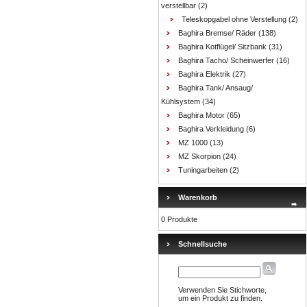
verstellbar
(2)
Teleskopgabel ohne Verstellung
(2)
Baghira Bremse/ Räder
(138)
Baghira Kotflügel/ Sitzbank
(31)
Baghira Tacho/ Scheinwerfer
(16)
Baghira Elektrik
(27)
Baghira Tank/ Ansaug/
Kühlsystem
(34)
Baghira Motor
(65)
Baghira Verkleidung
(6)
MZ 1000
(13)
MZ Skorpion
(24)
Tuningarbeiten
(2)
Warenkorb
0 Produkte
Schnellsuche
Verwenden Sie Stichworte,
um ein Produkt zu finden.