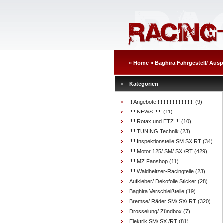
»
Home
»
Baghira Fahrgestell/ Ausp
Kategorien
!! Angebote !!!!!!!!!!!!!!!!!!!!!!!!
(9)
!!!! NEWS !!!!!
(11)
!!!! Rotax und ETZ !!!
(10)
!!!! TUNING Technik
(23)
!!!! Inspektionsteile SM SX RT
(34)
!!!! Motor 125/ SM/ SX /RT
(429)
!!!! MZ Fanshop
(11)
!!!! Waldheitzer-Racingteile
(23)
Aufkleber/ Dekofolie Sticker
(28)
Baghira Verschleißteile
(19)
Bremse/ Räder SM/ SX/ RT
(320)
Drosselung/ Zündbox
(7)
Elektrik SM/ SX /RT
(81)