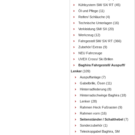
Kühlsystem SM/ SX/ RT
(45)
Öl und Pflege
(11)
Reifen/ Schläuche
(4)
Technische Unterlagen
(16)
Verkleidung SM/ SX
(20)
Werkzeug
(12)
Fahrgestell SM/ SX/ RT
(366)
Zubehör/ Extras
(9)
NEU Fahrzeuge
UVEX Cross/ Ski Brillen
Baghira Fahrgestell/ Auspuff/
Lenker
(109)
Auspuffanlage
(7)
Gabelbrille, Ösen
(11)
Hinterradfederung
(8)
Hinterradschwinge Baghira
(18)
Lenker
(28)
Rahmen Heck Fußrasten
(9)
Rahmen vorn
(16)
Seitenständer / Schalthebel
(7)
Sonderzubehör
(1)
Teleskopgabel Baghira, SM