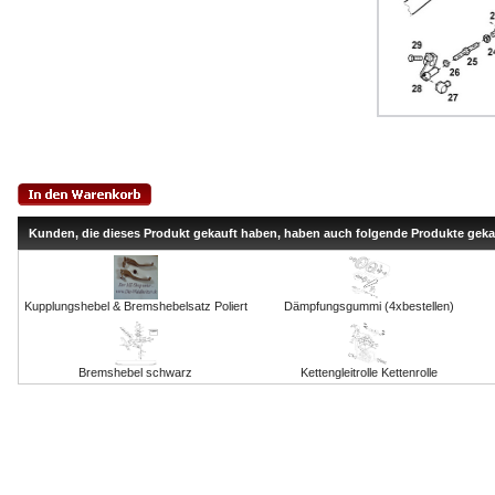
Kunden, die dieses Produkt gekauft haben, haben auch folgende Produkte geka
Kupplungshebel & Bremshebelsatz Poliert
Dämpfungsgummi (4xbestellen)
Bremshebel schwarz
Kettengleitrolle Kettenrolle