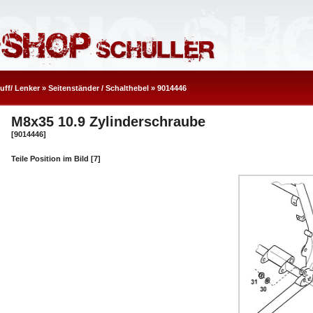
uff/ Lenker
»
Seitenständer / Schalthebel
»
9014446
M8x35 10.9 Zylinderschraube
[9014446]
Teile Position im Bild [7]