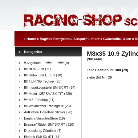
»
Home
»
Baghira Fahrgestell/ Auspuff/ Lenker
»
Gabelbrille, Ösen
»
9
Kategorien
M8x35 10.9 Zylin
[9014446]
!! Angebote !!!!!!!!!!!!!!!!!!!!!!!!
(9)
!!!! NEWS !!!!!
(11)
Teile Position im Bild [29]
!!!! Rotax und ETZ !!!
(10)
siehe Bild Nr.: 29
!!!! TUNING Technik
(23)
!!!! Inspektionsteile SM SX RT
(34)
!!!! Motor 125/ SM/ SX /RT
(429)
!!!! MZ Fanshop
(11)
!!!! Waldheitzer-Racingteile
(23)
Aufkleber/ Dekofolie Sticker
(28)
Baghira Verschleißteile
(19)
Bremse/ Räder SM/ SX/ RT
(320)
Drosselung/ Zündbox
(7)
Elektrik SM/ SX /RT
(81)