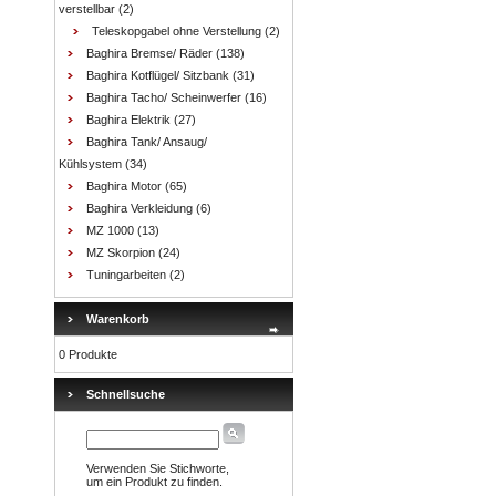
verstellbar
(2)
Teleskopgabel ohne Verstellung
(2)
Baghira Bremse/ Räder
(138)
Baghira Kotflügel/ Sitzbank
(31)
Baghira Tacho/ Scheinwerfer
(16)
Baghira Elektrik
(27)
Baghira Tank/ Ansaug/
Kühlsystem
(34)
Baghira Motor
(65)
Baghira Verkleidung
(6)
MZ 1000
(13)
MZ Skorpion
(24)
Tuningarbeiten
(2)
Warenkorb
0 Produkte
Schnellsuche
Verwenden Sie Stichworte,
um ein Produkt zu finden.