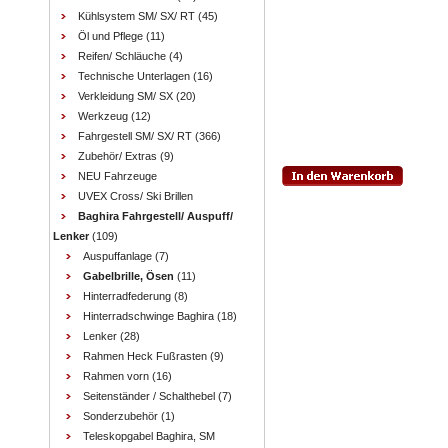
Kühlsystem SM/ SX/ RT
(45)
Öl und Pflege
(11)
Reifen/ Schläuche
(4)
Technische Unterlagen
(16)
Verkleidung SM/ SX
(20)
Werkzeug
(12)
Fahrgestell SM/ SX/ RT
(366)
Zubehör/ Extras
(9)
NEU Fahrzeuge
UVEX Cross/ Ski Brillen
Baghira Fahrgestell/ Auspuff/
Lenker
(109)
Auspuffanlage
(7)
Gabelbrille, Ösen
(11)
Hinterradfederung
(8)
Hinterradschwinge Baghira
(18)
Lenker
(28)
Rahmen Heck Fußrasten
(9)
Rahmen vorn
(16)
Seitenständer / Schalthebel
(7)
Sonderzubehör
(1)
Teleskopgabel Baghira, SM